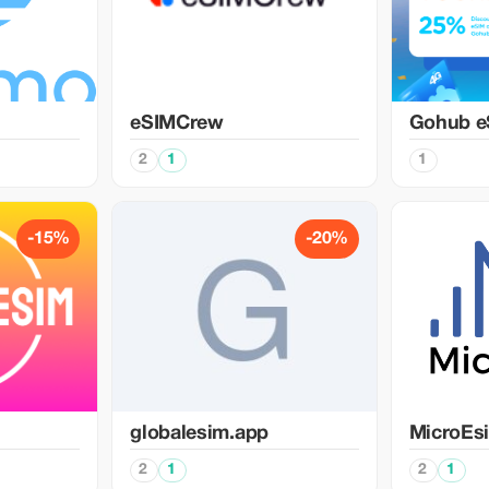
eSIMCrew
Gohub e
2
1
1
-15%
-20%
globalesim.app
MicroEs
2
1
2
1