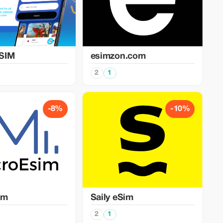
SIM
esimzon.com
2
1
-8%
-10%
im
Saily eSim
2
1