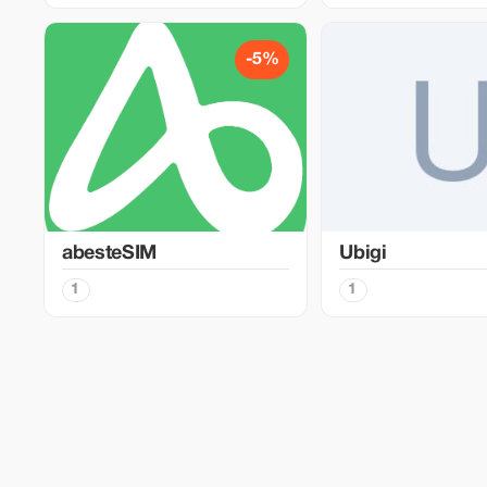
-5%
abesteSIM
Ubigi
1
1