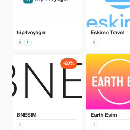
trip4voyager
Eskimo Travel
2
1
2
-20%
BNESIM
Earth Esim
1
1