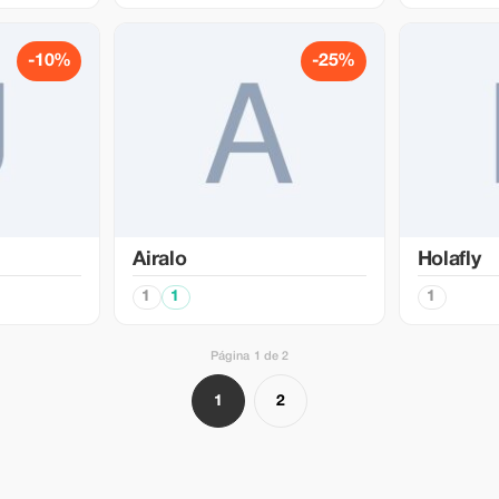
-10%
-25%
Airalo
Holafly
1
1
1
Página 1 de 2
1
2