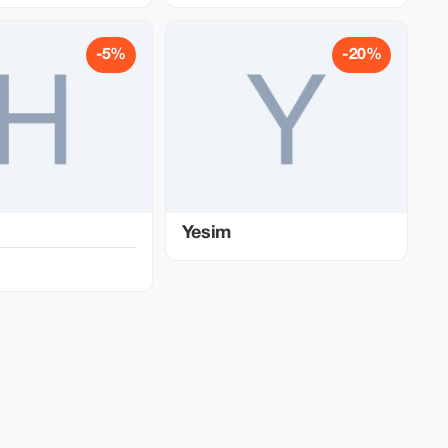
-5%
-20%
Yesim