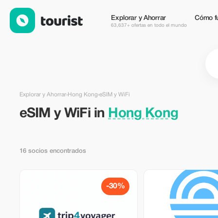
eSIM y WiFi en Hong Kong — Tourist
Explorar y Ahorrar
Cómo f
63,637+ ofertas en todo el mundo
Explorar y Ahorrar
›
Hong Kong
›
eSIM y WiFi
eSIM y WiFi in
Hong Kong
16 socios encontrados
-30%