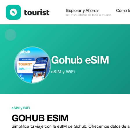
Gohub eSIM — eSIM y WiFi | Up to 25% off | Tourist
Explorar y Ahorrar
Cómo f
63,712+ ofertas en todo el mundo
Gohub eSIM
eSIM y WiFi
eSIM y WiFi
GOHUB ESIM
Simplifica tu viaje con la eSIM de Gohub. Ofrecemos datos de 