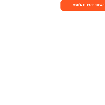
canjeable por dinero en efectivo.
OBTÉN TU PASE PARA 