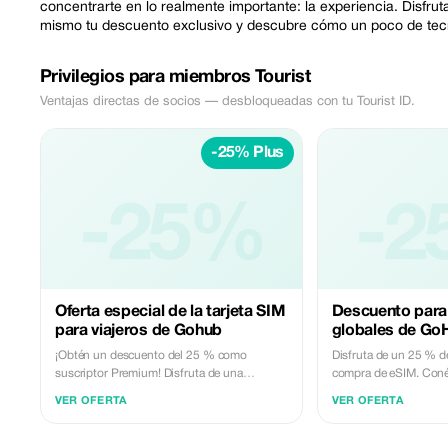
concentrarte en lo realmente importante: la experiencia. Disfr
mismo tu descuento exclusivo y descubre cómo un poco de tecn
Privilegios para miembros Tourist
Ventajas directas de socios — desbloqueadas con tu Tourist ID.
-25% Plus
-25%
-2
Oferta especial de la tarjeta SIM
Descuento para
para viajeros de Gohub
globales de Go
¡Obtén un descuento del 25 % como
Disfruta de un 25 % d
suscriptor Premium! Disfruta de una
compra de eSIM. Coné
conectividad global sin problemas con
con datos de alta vel
VER OFERTA
VER OFERTA
nuestra eSIM de alta velocidad y ahorros
en tu experiencia de vi
incomparables. - Úsalo solo en gohub.com -
No válido con otras promociones - No