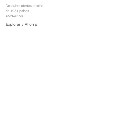
Descubre ofertas locales
en 195+ países
EXPLORAR
Explorar y Ahorrar
Todos los destinos
Cómo funciona
Tourist ID
Preguntas frecuentes
INFORMACIÓN IMPORTANTE
¿Qué es Tourist?
¿Cómo funciona Tourist?
¿Qué es Tourist ID?
¿Dónde obtener la Tarjeta Tourist?
PARA EMPRESAS
Ser socio
Tourist Friendly
Contáctenos
LEGAL