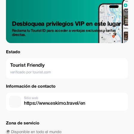
Desbloquea privilegios VIP en este lugar
Reclama tu Tourist ID para acceder a ventajas exclusivas y tarifas
directas.
Estado
Tourist Friendly
verificado por tourist.com
Información de contacto
Sitio web
https://www.eskimo.travel/en
Zona de servicio
🌍 Disponible en todo el mundo