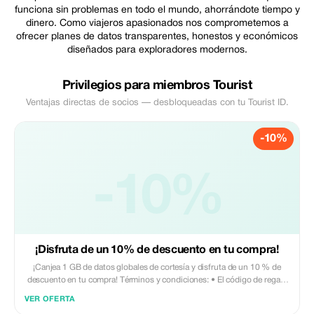
funciona sin problemas en todo el mundo, ahorrándote tiempo y
dinero. Como viajeros apasionados nos comprometemos a
ofrecer planes de datos transparentes, honestos y económicos
diseñados para exploradores modernos.
Privilegios para miembros Tourist
Ventajas directas de socios — desbloqueadas con tu Tourist ID.
-10%
-10%
¡Disfruta de un 10% de descuento en tu compra!
¡Canjea 1 GB de datos globales de cortesía y disfruta de un 10 % de
descuento en tu compra! Términos y condiciones: • El código de regalo
solo puede ser canjeado por nuevos usuarios de Eskimo.
VER OFERTA