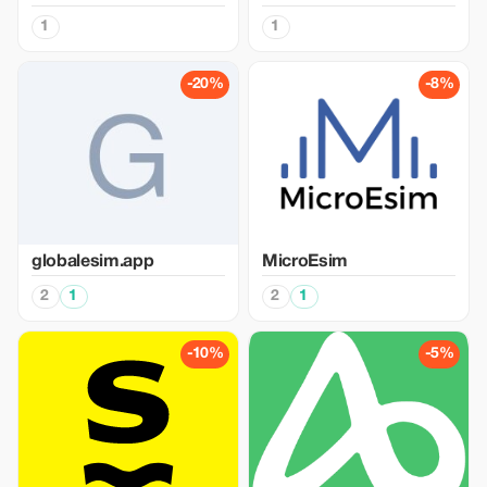
1
1
-20%
-8%
globalesim.app
MicroEsim
2
1
2
1
-10%
-5%