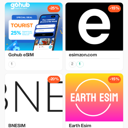
-25%
-15%
Gohub eSIM
esimzon.com
1
2
1
-20%
-15%
BNESIM
Earth Esim