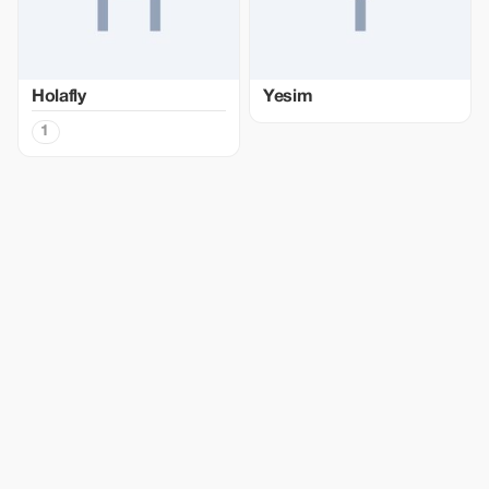
Holafly
Yesim
1