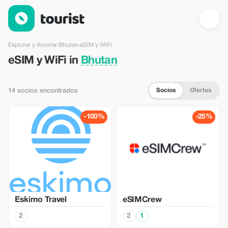
eSIM y WiFi en Bhutan — Tourist
Explorar y Ahorrar
›
Bhutan
›
eSIM y WiFi
eSIM y WiFi in
Bhutan
Socios
Ofertas
14 socios encontrados
-100%
-25%
Eskimo Travel
eSIMCrew
2
2
1