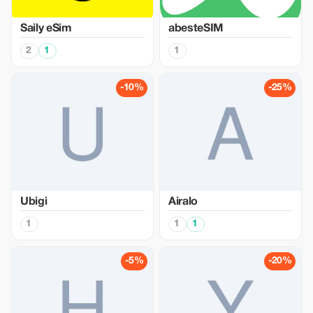
Saily eSim
abesteSIM
2
1
1
-10%
-25%
Ubigi
Airalo
1
1
1
-5%
-20%