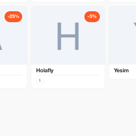
-25%
-5%
Holafly
Yesim
1