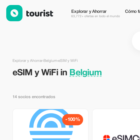
eSIM y WiFi en Belgium — Tourist
Explorar y Ahorrar
Cómo f
63,772+ ofertas en todo el mundo
Explorar y Ahorrar
›
Belgium
›
eSIM y WiFi
eSIM y WiFi in
Belgium
14 socios encontrados
-100%