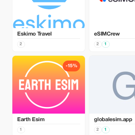
Eskimo Travel
eSIMCrew
2
2
1
-15%
Earth Esim
globalesim.app
1
2
1