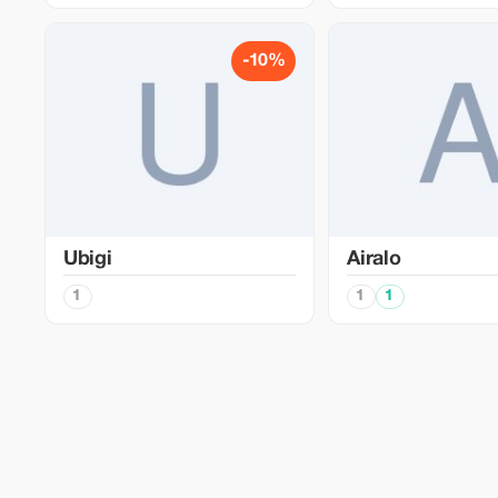
-10%
Ubigi
Airalo
1
1
1