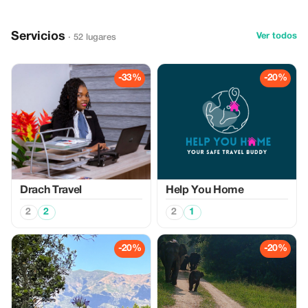
Servicios
Ver todos
· 52 lugares
-33%
-20%
Drach Travel
Help You Home
2
2
2
1
-20%
-20%