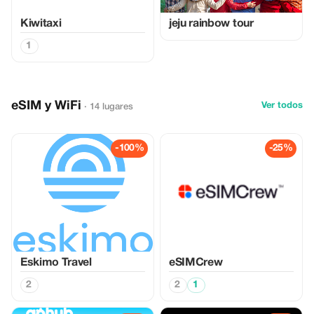
Kiwitaxi
jeju rainbow tour
1
eSIM y WiFi
Ver todos
· 14 lugares
-100%
-25%
Eskimo Travel
eSIMCrew
2
2
1