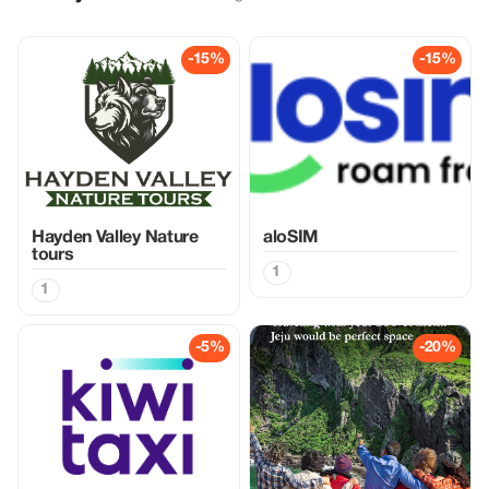
-15%
-15%
Hayden Valley Nature
aloSIM
tours
1
1
-5%
-20%