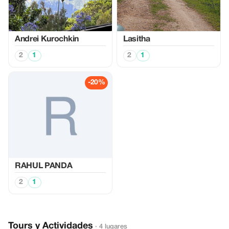
Аndrei Kurochkin
Lasitha
2
1
2
1
-20%
RAHUL PANDA
2
1
Tours y Actividades
· 4 lugares