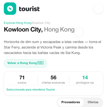
Descubre Kowloon City, Hong Kong
Explorar
›
Hong Kong
›
Kowloon City
Kowloon City
,
Hong Kong
Horizonte de dim sum y escapadas a islas verdes — toma el
Star Ferry, asciende al Victoria Peak y camina desde los
rascacielos hacia las bahías vacías de Sai Kung.
Volver a Hong Kong
🇭🇰
71
56
14
socios
ofertas exclusivas
privilegios vip
Seleccionado para miembros Tourist
Proveedores
Ofertas