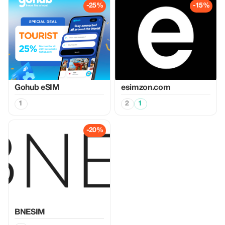
-25%
-15%
Gohub eSIM
esimzon.com
1
2
1
-20%
BNESIM