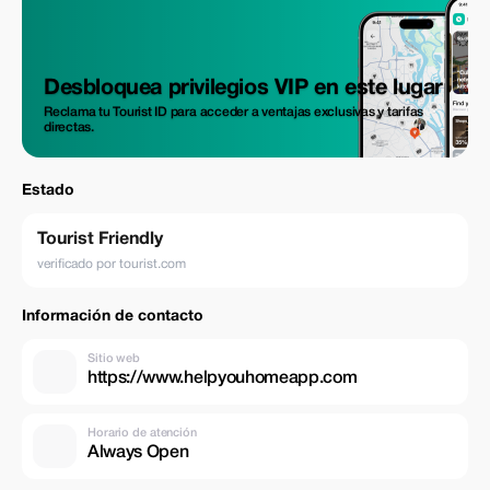
Desbloquea privilegios VIP en este lugar
Reclama tu Tourist ID para acceder a ventajas exclusivas y tarifas
directas.
Estado
Tourist Friendly
verificado por tourist.com
Información de contacto
Sitio web
https://www.helpyouhomeapp.com
Horario de atención
Always Open