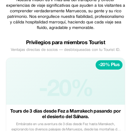
Nuestra misión es ir más allá del transporte y ofrecer
experiencias de viaje significativas que ayuden a los visitantes a
comprender verdaderamente Marruecos, su gente y su rico
patrimonio. Nos enorgullece nuestra fiabilidad, profesionalismo
y cálida hospitalidad marroquí, haciendo que cada viaje sea
fluido, agradable y memorable.
Privilegios para miembros Tourist
Ventajas directas de socios — desbloqueadas con tu Tourist ID.
-20% Plus
-20%
Tours de 3 días desde Fez a Marrakech pasando por
el desierto del Sáhara.
Embárcate en una aventura de 3 días desde Fez hasta Marrakech,
explorando los diversos paisajes de Marruecos, desde las montañas del