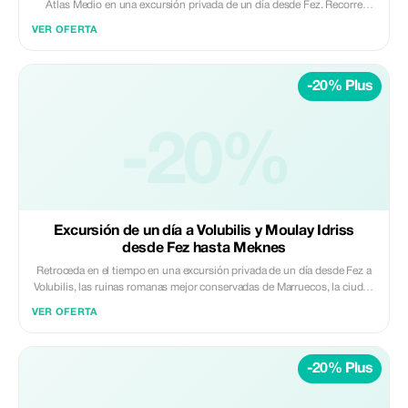
Atlas Medio en una excursión privada de un día desde Fez. Recorre
bosques de cedro, pueblos de montaña y ciudades al estilo alpino
VER OFERTA
mientras disfrutas del aire fresco, los paisajes pintorescos y las paradas
relajantes en el camino. Lo más destacado: • Bosques de cedro y
macacos de Berbería • Paisajes montañosos y puntos panorámicos •
-20% Plus
Visitas a Ifrane y Azrou • Naturaleza tranquila y aire fresco de montaña
Incluye: • Transporte privado con aire acondicionado • Conductor
profesional con licencia • Recogida y devolución en hotel o riad •
Combustible, peajes e impuestos de estacionamiento No incluye: • Guía
-20%
local • Comidas, bebidas y gastos personales Ideal para viajeros que
buscan una escapada relajante centrada en la naturaleza desde Fez. ✨
Privado | Paisajístico | Refrescante ✨ Daybreak Morocco Tours
Excursión de un día a Volubilis y Moulay Idriss
desde Fez hasta Meknes
Retroceda en el tiempo en una excursión privada de un día desde Fez a
Volubilis, las ruinas romanas mejor conservadas de Marruecos, la ciudad
sagrada de Moulay Idriss y la ciudad imperial de Meknes. Viaje con
VER OFERTA
comodidad con un conductor profesional y disfrute de un itinerario bien
planificado que combina historia, cultura y arquitectura. Lo más
destacado: • Explorar las ruinas romanas de Volubilis (patrimonio de la
-20% Plus
UNESCO) • Visitar la ciudad sagrada de Moulay Idriss Zerhoun •
Descubrir los monumentos imperiales de Meknes y su antigua medina
Incluido: • Transporte privado con aire acondicionado • Conductor