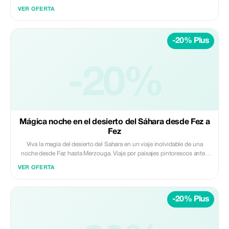
centro de la ciudad. Disfrute de un viaje sin contratiempos, puerta a
VER OFERTA
puerta, en un vehículo moderno con aire acondicionado y un conductor
profesional, ideal para viajeros de negocios, familias y aquellos con
horarios ajustados. Incluido: • Vehículo privado con aire acondicionado
-20% Plus
(sin compartir) • Conductor profesional con licencia • Recogida en
hotel/riad en Fez • Desembarco en el aeropuerto de Casablanca o en el
centro de la ciudad • Combustible, peajes e impuestos de
estacionamiento No incluido: • Comidas, bebidas y gastos personales •
-20%
Paradas adicionales a menos que se acuerden previamente Perfecto para
viajeros que buscan un traslado de larga distancia confiable, puntual y
cómodo entre Fez y Casablanca. ✨ Privado | Seguro | Confiables ✨
Daybreak Morocco Tours
Mágica noche en el desierto del Sáhara desde Fez a
Fez
Viva la magia del desierto del Sahara en un viaje inolvidable de una
noche desde Fez hasta Merzouga. Viaje por paisajes pintorescos antes
de montar camellos por las dunas doradas hacia un campamento
VER OFERTA
desértico de lujo, donde disfrutará de una cena tradicional, música en
vivo y una tranquila noche bajo las estrellas. Lo más destacado: •
Conducción escénica por el Atlas Medio y los paisajes desérticos •
-20% Plus
Paseo en camello al atardecer por las dunas de Erg Chebbi • Estancia de
una noche en un campamento desértico de lujo • Cena y desayuno
tradicionales marroquíes • Observación de estrellas y amanecer en el
desierto Incluido: • Transporte privado con aire acondicionado •