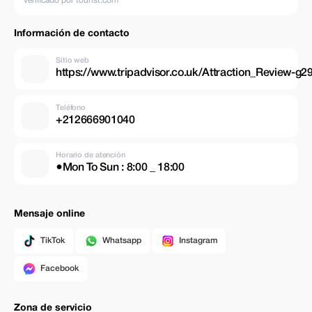
verificado por tourist.com
Información de contacto
Sitio web
https://www.tripadvisor.co.uk/Attraction_Review
Teléfono
+212666901040
Horario de atención
●Mon To Sun : 8:00 _ 18:00
Mensaje online
TikTok
Whatsapp
Instagram
Facebook
Zona de servicio