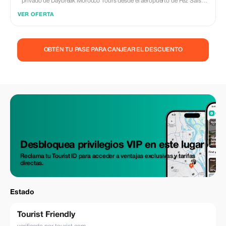
privado de Daybreak Morocco Tours desde el aeropuerto de Fez Saïss
(FEZ). Viaje en un vehículo cómodo con aire acondicionado y un
VER OFERTA
conductor profesional que ofrece servicio puerta a puerta hasta su hotel,
riad o residencia. Incluido: • Vehículo privado (sin compartir) • Recepción
en el aeropuerto • Seguimiento del vuelo por retrasos • Conductor
profesional con licencia • Asistencia con el equipaje • Combustible,
OBTÉN TU PASE PARA CANJEAR EL DESCUENTO
peajes e impuestos de estacionamiento No incluido: • Guía turístico •
Comidas, bebidas y gastos personales • Paradas adicionales a menos
que se acuerden previamente Perfecto para parejas, familias y viajeros de
negocios que buscan traslados al aeropuerto fiables, seguros y
puntuales en Fez. ✨ Privado | Confiables | Cómodo ✨ Daybreak
Morocco Tours
Desbloquea privilegios VIP en este lugar
Reclama tu Tourist ID para acceder a ventajas exclusivas y tarifas
directas.
Estado
Tourist Friendly