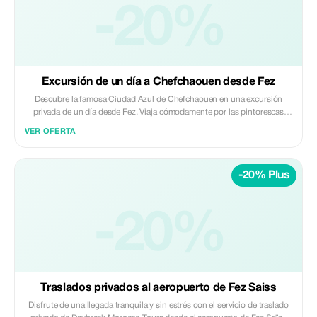
profesional con licencia • Recogida y devolución en el hotel o riad •
-20%
Combustible, peajes e impuestos de estacionamiento No incluido: •
Tarifas de entrada y guías locales • Comidas, bebidas y gastos
personales Perfecto para viajeros que buscan experimentar la herencia
romana y el Marruecos imperial en un enriquecedor día desde Fez. ✨
Privado | Cultural | Bien planeado ✨ Daybreak Morocco Tours
Excursión de un día a Chefchaouen desde Fez
Descubre la famosa Ciudad Azul de Chefchaouen en una excursión
privada de un día desde Fez. Viaja cómodamente por las pintorescas
montañas del Rif con un conductor profesional y disfruta de tiempo libre
VER OFERTA
para explorar la medina azul lavada de Chefchaouen, los mercados
locales y los puntos panorámicos a tu propio ritmo. Lo más destacado: •
Conducción escénica por las montañas del Rif • Explora las calles
-20% Plus
azules y la medina de Chefchaouen • Tiempo libre para fotos, compras y
almuerzo • Puntos panorámicos sobre la ciudad Incluido: • Vehículo
privado con aire acondicionado • Conductor profesional con licencia •
Recogida y devolución en el hotel o riad • Combustible, peajes e
-20%
impuestos de estacionamiento No incluido: • Guía local en
Chefchaouen • Comidas, bebidas y entradas Ideal para viajeros que
buscan una excursión de un día relajada, pintoresca y fotogénica desde
Fez. ✨ Privado | Flexible | Auténtico ✨ Daybreak Morocco Tours
Traslados privados al aeropuerto de Fez Saiss
Disfrute de una llegada tranquila y sin estrés con el servicio de traslado