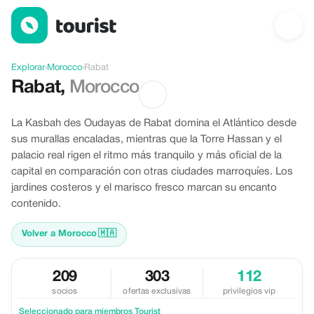
Ofertas en Rabat, Morocco
Explorar
›
Morocco
›
Rabat
Rabat
,
Morocco
La Kasbah des Oudayas de Rabat domina el Atlántico desde
sus murallas encaladas, mientras que la Torre Hassan y el
palacio real rigen el ritmo más tranquilo y más oficial de la
capital en comparación con otras ciudades marroquíes. Los
jardines costeros y el marisco fresco marcan su encanto
contenido.
Volver a Morocco
🇲🇦
209
303
112
socios
ofertas exclusivas
privilegios vip
Seleccionado para miembros Tourist