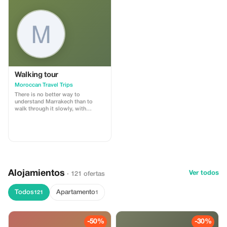
Walking tour
Moroccan Travel Trips
There is no better way to
understand Marrakech than to
walk through it slowly, with
someone who knows its every
alley by heart. Our Marrakech souk
walking tour is a 3–4 hour
immersion into the medina’s living
fabric — its markets, workshops,
communal ovens, and centuries-
old trades.
Alojamientos
Ver todos
· 121 ofertas
Todos
Apartamento
121
1
-50%
-30%