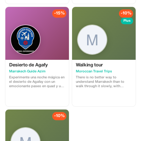
-15%
-10%
Plus
Desierto de Agafy
Walking tour
Marrakech Guide Azim
Moroccan Travel Trips
Experimente una noche mágica en
There is no better way to
el desierto de Agafay con un
understand Marrakech than to
emocionante paseo en quad y un
walk through it slowly, with
tranquilo paseo en camello.
someone who knows its every
Después, sumérjase en la cultura
alley by heart. Our Marrakech souk
marroquí con una cautivadora
walking tour is a 3–4 hour
cena con espectáculo de música y
immersion into the medina’s living
danza tradicionales. Deléitese con
fabric — its markets, workshops,
un delicioso festín de auténtica
communal ovens, and centuries-
-10%
cocina marroquí bajo el cielo
old trades.
estrellado, creando recuerdos
inolvidables. Le recogeremos en
su hotel de Marrakech sobre las
17:00. Disfrute de un recorrido
panorámico por el desierto de