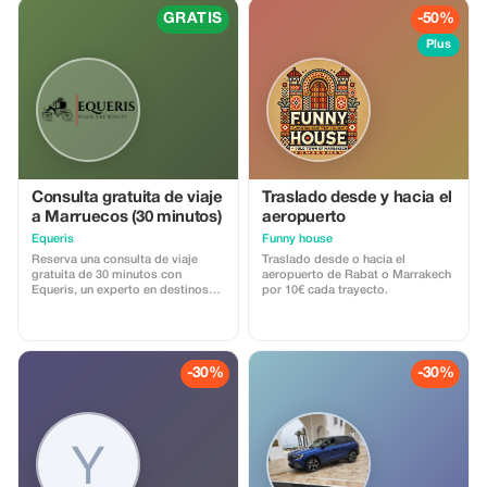
finalizar cuatro días después en la
GRATIS
-50%
vibrante ciudad de Marrakech.
Plus
Consulta gratuita de viaje
Traslado desde y hacia el
a Marruecos (30 minutos)
aeropuerto
Equeris
Funny house
Reserva una consulta de viaje
Traslado desde o hacia el
gratuita de 30 minutos con
aeropuerto de Rabat o Marrakech
Equeris, un experto en destinos
por 10€ cada trayecto.
con sede en Marruecos. Esta
sesión está diseñada para
ayudarte a planificar tu viaje a
Marruecos con claridad y
confianza. Discutiremos tu estilo
-30%
-30%
de viaje, ideas de itinerario,
cronograma, logística e
información local, con consejos
honestos y prácticos. Lo que
incluye: • Guía personalizada del
viaje • Recomendaciones sobre
destino y ruta • Asesoramiento