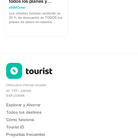
todos los planes y
recargas para clientes
eSIMCrew
turistas (uso múltiple)
Los clientes turistas recibirán un
20 % de descuento en TODOS los
planes de datos en nuestra
aplicación eSIMCrew. Contamos
con más de 850 redes en 180
países que ofrecen conexiones de
datos de alta calidad con 2 o 3
redes en la mayoría de los países.
La aplicación eSIMCrew es muy
fácil de usar y tiene recarga con un
solo toque dentro de la app. El
eSIM se instala fácilmente con un
solo toque.
Descubre ofertas locales
en 195+ países
EXPLORAR
Explorar y Ahorrar
Todos los destinos
Cómo funciona
Tourist ID
Preguntas frecuentes