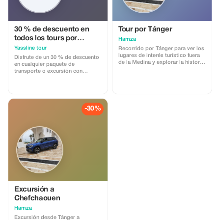
sobre alojamiento y experiencias
• Consejos culturales e
información local Sin obligaciones
ni costes ocultos. Perfecto para
viajeros que desean
30 % de descuento en
Tour por Tánger
asesoramiento especializado
todos los tours por
Hamza
antes de reservar o finalizar sus
Marruecos
Yassline tour
planes.
Recorrido por Tánger para ver los
lugares de interés turístico fuera
Disfrute de un 30 % de descuento
de la Medina y explorar la historia
en cualquier paquete de
de la antigua Medina con guía
transporte o excursión con
turística incluida.
Yassline Tour por Marruecos.
Descubra destinos icónicos con
nuestros servicios confiables.
-30%
Excursión a
Chefchaouen
Hamza
Excursión desde Tánger a