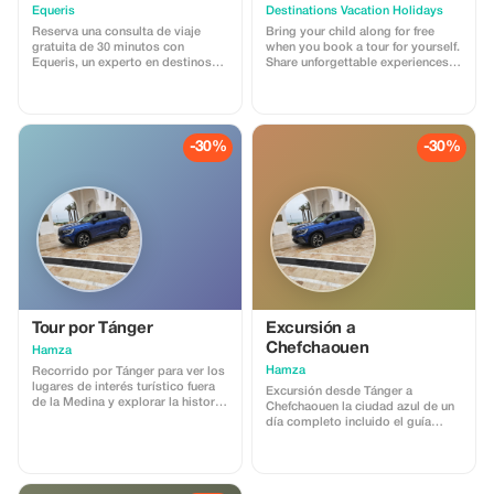
Equeris
Destinations Vacation Holidays
Reserva una consulta de viaje
Bring your child along for free
gratuita de 30 minutos con
when you book a tour for yourself.
Equeris, un experto en destinos
Share unforgettable experiences
con sede en Marruecos. Esta
together.
sesión está diseñada para
ayudarte a planificar tu viaje a
Marruecos con claridad y
confianza. Discutiremos tu estilo
-30%
-30%
de viaje, ideas de itinerario,
cronograma, logística e
información local, con consejos
honestos y prácticos. Lo que
incluye: • Guía personalizada del
viaje • Recomendaciones sobre
destino y ruta • Asesoramiento
sobre alojamiento y experiencias
• Consejos culturales e
información local Sin obligaciones
ni costes ocultos. Perfecto para
viajeros que desean
Tour por Tánger
Excursión a
asesoramiento especializado
Chefchaouen
Hamza
antes de reservar o finalizar sus
Hamza
planes.
Recorrido por Tánger para ver los
lugares de interés turístico fuera
Excursión desde Tánger a
de la Medina y explorar la historia
Chefchaouen la ciudad azul de un
de la antigua Medina con guía
día completo incluido el guía
turística incluida.
turístico.