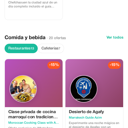
Chefchaouen la ciudad azul de un
día completo incluido el guía
turístico.
Comida y bebida
Ver todos
· 20 ofertas
Restaurantes
Cafeterías
13
7
-15%
-15%
Clase privada de cocina
Desierto de Agafy
marroquí con tradiciones
Marrakech Guide Azim
amazighs
Moroccan Cooking Class with Amazigh Traditions
Experimente una noche mágica en
el desierto de Agafay con un