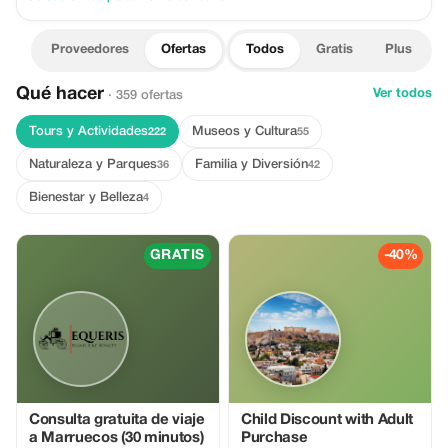
Proveedores
Ofertas
Todos
Gratis
Plus
Qué hacer
Ver todos
· 359 ofertas
Tours y Actividades
Museos y Cultura
222
55
Naturaleza y Parques
Familia y Diversión
36
42
Bienestar y Belleza
4
GRATIS
-40%
Consulta gratuita de viaje
Child Discount with Adult
a Marruecos (30 minutos)
Purchase