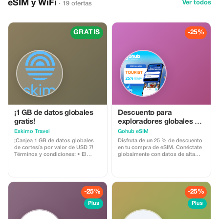
eSIM y WiFi
Ver todos
· 19 ofertas
viajero. Acompáñanos en un viaje
para explorar las vibrantes
ciudades, los paisajes
impresionantes y los tesoros
ocultos de este país encantador,
GRATIS
-25%
todo a un día de distancia.
Aprovechemos cada momento y
creemos recuerdos para toda la
vida. ¡Explora nuestras
excursiones de un día a Marrakech
y empieza a planificar hoy mismo
tu aventura marroquí perfecta!
¡1 GB de datos globales
Descuento para
gratis!
exploradores globales de
GoHub
Eskimo Travel
Gohub eSIM
¡Canjea 1 GB de datos globales
Disfruta de un 25 % de descuento
de cortesía por valor de USD 7!
en tu compra de eSIM. Conéctate
Términos y condiciones: • El
globalmente con datos de alta
código de regalo solo puede ser
velocidad y enfócate más en tu
canjeado por nuevos usuarios de
experiencia de viaje.
Eskimo. • Válido hasta el
15/10/2026
-25%
-25%
Plus
Plus