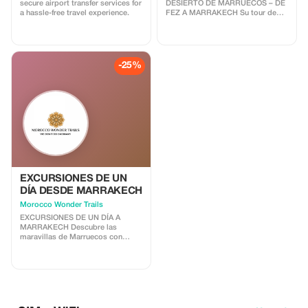
secure airport transfer services for
DESIERTO DE MARRUECOS – DE
a hassle-free travel experience.
FEZ A MARRAKECH Su tour de
lujo por el desierto de Marruecos
comienza en la ciudad imperial de
Fez, un lugar donde la historia se
respira en cada rincón. Tras el
desayuno, su chófer privado le
-25%
dará la bienvenida y comenzará la
aventura hacia el magnífico
desierto del Sáhara. A lo largo del
camino, recorrerá los paisajes
más diversos de Marruecos,
desde los frescos bosques de
cedros del Atlas Medio hasta las
doradas dunas de Merzouga, para
finalizar cuatro días después en la
vibrante ciudad de Marrakech.
EXCURSIONES DE UN
DÍA DESDE MARRAKECH
Morocco Wonder Trails
EXCURSIONES DE UN DÍA A
MARRAKECH Descubre las
maravillas de Marruecos con
nuestra selección de excursiones
inolvidables de un día a
Marrakech. Tanto si buscas una
inmersión cultural, belleza natural
o aventuras emocionantes,
nuestras excursiones de un día a
Marrakech tienen algo para cada