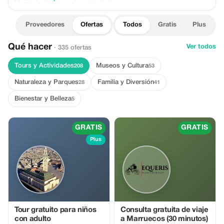
Proveedores
Ofertas
Todos
Gratis
Plus
Qué hacer
Ver todos
· 335 ofertas
Tours y Actividades
Museos y Cultura
208
53
Naturaleza y Parques
Familia y Diversión
28
41
Bienestar y Belleza
5
GRATIS
GRATIS
Plus
Tour gratuito para niños
Consulta gratuita de viaje
con adulto
a Marruecos (30 minutos)