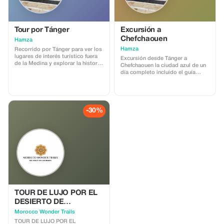
sobre alojamiento y experiencias
• Consejos culturales e
información local Sin obligaciones
ni costes ocultos. Perfecto para
viajeros que desean
Tour por Tánger
Excursión a
asesoramiento especializado
Chefchaouen
Hamza
antes de reservar o finalizar sus
Hamza
planes.
Recorrido por Tánger para ver los
lugares de interés turístico fuera
Excursión desde Tánger a
de la Medina y explorar la historia
Chefchaouen la ciudad azul de un
de la antigua Medina con guía
día completo incluido el guía
turística incluida.
turístico.
-30%
TOUR DE LUJO POR EL
DESIERTO DE
MARRUECOS – DE FEZ A
Morocco Wonder Trails
MARRAKECH
TOUR DE LUJO POR EL