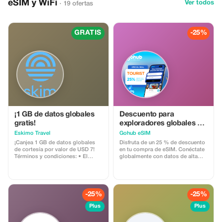
eSIM y WiFi
Ver todos
· 19 ofertas
viajero. Acompáñanos en un viaje
para explorar las vibrantes
ciudades, los paisajes
impresionantes y los tesoros
ocultos de este país encantador,
GRATIS
-25%
todo a un día de distancia.
Aprovechemos cada momento y
creemos recuerdos para toda la
vida. ¡Explora nuestras
excursiones de un día a Marrakech
y empieza a planificar hoy mismo
tu aventura marroquí perfecta!
¡1 GB de datos globales
Descuento para
gratis!
exploradores globales de
GoHub
Eskimo Travel
Gohub eSIM
¡Canjea 1 GB de datos globales
Disfruta de un 25 % de descuento
de cortesía por valor de USD 7!
en tu compra de eSIM. Conéctate
Términos y condiciones: • El
globalmente con datos de alta
código de regalo solo puede ser
velocidad y enfócate más en tu
canjeado por nuevos usuarios de
experiencia de viaje.
Eskimo. • Válido hasta el
15/10/2026
-25%
-25%
Plus
Plus