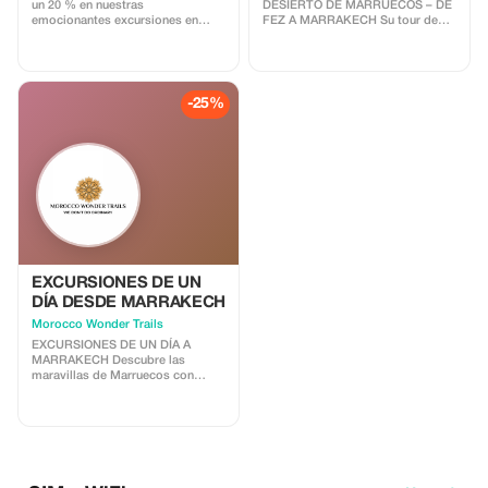
un 20 % en nuestras
DESIERTO DE MARRUECOS – DE
emocionantes excursiones en
FEZ A MARRAKECH Su tour de
cuádruple. ¡Experimenta la
lujo por el desierto de Marruecos
emoción y el ahorro con Quad
comienza en la ciudad imperial de
Friends!
Fez, un lugar donde la historia se
respira en cada rincón. Tras el
desayuno, su chófer privado le
-25%
dará la bienvenida y comenzará la
aventura hacia el magnífico
desierto del Sáhara. A lo largo del
camino, recorrerá los paisajes
más diversos de Marruecos,
desde los frescos bosques de
cedros del Atlas Medio hasta las
doradas dunas de Merzouga, para
finalizar cuatro días después en la
vibrante ciudad de Marrakech.
EXCURSIONES DE UN
DÍA DESDE MARRAKECH
Morocco Wonder Trails
EXCURSIONES DE UN DÍA A
MARRAKECH Descubre las
maravillas de Marruecos con
nuestra selección de excursiones
inolvidables de un día a
Marrakech. Tanto si buscas una
inmersión cultural, belleza natural
o aventuras emocionantes,
nuestras excursiones de un día a
Marrakech tienen algo para cada