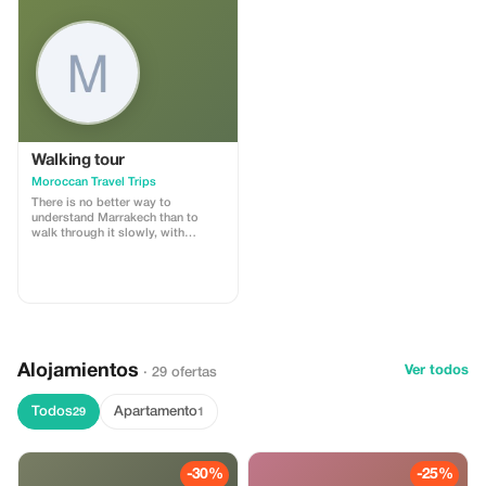
Walking tour
Moroccan Travel Trips
There is no better way to
understand Marrakech than to
walk through it slowly, with
someone who knows its every
alley by heart. Our Marrakech souk
walking tour is a 3–4 hour
immersion into the medina’s living
fabric — its markets, workshops,
communal ovens, and centuries-
old trades.
Alojamientos
Ver todos
· 29 ofertas
Todos
Apartamento
29
1
-30%
-25%