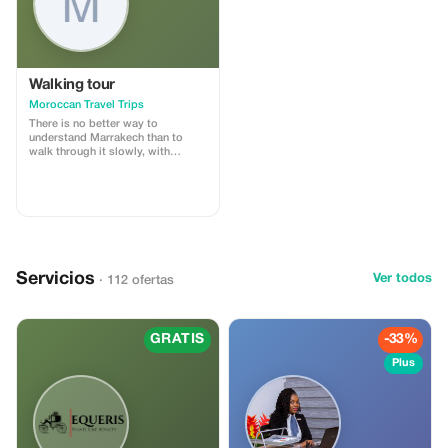
Walking tour
Moroccan Travel Trips
There is no better way to
understand Marrakech than to
walk through it slowly, with
someone who knows its every
alley by heart. Our Marrakech souk
walking tour is a 3–4 hour
immersion into the medina’s living
fabric — its markets, workshops,
communal ovens, and centuries-
old trades.
Servicios
Ver todos
· 112 ofertas
GRATIS
-33%
Plus