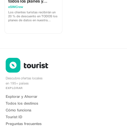
todos los planes y
recargas para clientes
eSIMCrew
turistas (uso múltiple)
Los clientes turistas recibirán un
20 % de descuento en TODOS los
planes de datos en nuestra
aplicación eSIMCrew. Contamos
con más de 850 redes en 180
países que ofrecen conexiones de
datos de alta calidad con 2 o 3
redes en la mayoría de los países.
La aplicación eSIMCrew es muy
fácil de usar y tiene recarga con un
solo toque dentro de la app. El
eSIM se instala fácilmente con un
solo toque.
Descubre ofertas locales
en 195+ países
EXPLORAR
Explorar y Ahorrar
Todos los destinos
Cómo funciona
Tourist ID
Preguntas frecuentes