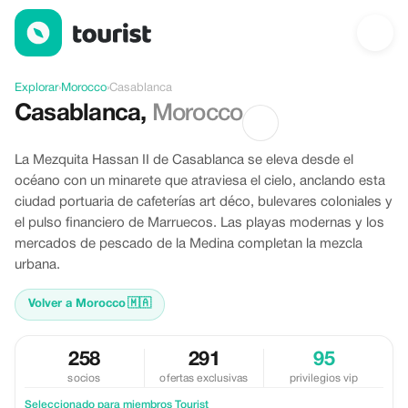
Ofertas en Casablanca, Morocco
Explorar
›
Morocco
›
Casablanca
Casablanca
,
Morocco
La Mezquita Hassan II de Casablanca se eleva desde el
océano con un minarete que atraviesa el cielo, anclando esta
ciudad portuaria de cafeterías art déco, bulevares coloniales y
el pulso financiero de Marruecos. Las playas modernas y los
mercados de pescado de la Medina completan la mezcla
urbana.
Volver a Morocco
🇲🇦
258
291
95
socios
ofertas exclusivas
privilegios vip
Seleccionado para miembros Tourist