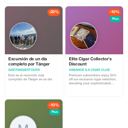
válida solo para compras
realizadas en tienda.
-20%
-10%
Plus
Excursión de un día
Elite Cigar Collector's
completo por Tánger
Discount
SAIDTANGIERTOURS
HABANOS S.A CIGAR CLUB
Este es el recorrido más
Premium subscribers enjoy 20%
completo de Tánger en un día
off our exclusive cigar selection,
elevating your sophisticated
moments with a significant
saving.
-10%
Plus