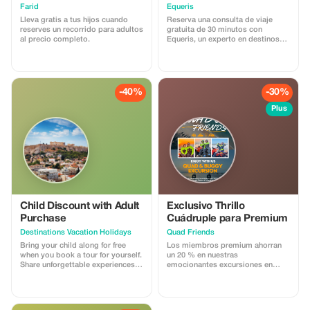
Farid
Equeris
Lleva gratis a tus hijos cuando
Reserva una consulta de viaje
reserves un recorrido para adultos
gratuita de 30 minutos con
al precio completo.
Equeris, un experto en destinos
con sede en Marruecos. Esta
sesión está diseñada para
ayudarte a planificar tu viaje a
Marruecos con claridad y
confianza. Discutiremos tu estilo
-40%
-30%
de viaje, ideas de itinerario,
cronograma, logística e
Plus
información local, con consejos
honestos y prácticos. Lo que
incluye: • Guía personalizada del
viaje • Recomendaciones sobre
destino y ruta • Asesoramiento
sobre alojamiento y experiencias
• Consejos culturales e
información local Sin obligaciones
ni costes ocultos. Perfecto para
viajeros que desean
Child Discount with Adult
Exclusivo Thrillo
asesoramiento especializado
Purchase
Cuádruple para Premium
antes de reservar o finalizar sus
Destinations Vacation Holidays
Quad Friends
planes.
Bring your child along for free
Los miembros premium ahorran
when you book a tour for yourself.
un 20 % en nuestras
Share unforgettable experiences
emocionantes excursiones en
together.
cuádruple. ¡Experimenta la
emoción y el ahorro con Quad
Friends!