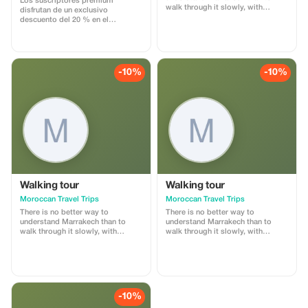
Los suscriptores premium
walk through it slowly, with
disfrutan de un exclusivo
someone who knows its every
descuento del 20 % en el
alley by heart. Our Marrakech souk
Restaurante Mazayin.
walking tour is a 3–4 hour
¡Experimenta delicias gourmet a
immersion into the medina’s living
un precio excepcional!
fabric — its markets, workshops,
communal ovens, and centuries-
-10%
-10%
old trades.
Walking tour
Walking tour
Moroccan Travel Trips
Moroccan Travel Trips
There is no better way to
There is no better way to
understand Marrakech than to
understand Marrakech than to
walk through it slowly, with
walk through it slowly, with
someone who knows its every
someone who knows its every
alley by heart. Our Marrakech souk
alley by heart. Our Marrakech souk
walking tour is a 3–4 hour
walking tour is a 3–4 hour
immersion into the medina’s living
immersion into the medina’s living
fabric — its markets, workshops,
fabric — its markets, workshops,
communal ovens, and centuries-
communal ovens, and centuries-
-10%
old trades.
old trades.