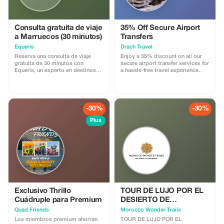
Consulta gratuita de viaje
35% Off Secure Airport
a Marruecos (30 minutos)
Transfers
Equeris
Drach Travel
Reserva una consulta de viaje
Enjoy a 35% discount on all our
gratuita de 30 minutos con
secure airport transfer services for
Equeris, un experto en destinos
a hassle-free travel experience.
con sede en Marruecos. Esta
sesión está diseñada para
ayudarte a planificar tu viaje a
Marruecos con claridad y
confianza. Discutiremos tu estilo
-30%
-30%
de viaje, ideas de itinerario,
cronograma, logística e
Plus
información local, con consejos
honestos y prácticos. Lo que
incluye: • Guía personalizada del
viaje • Recomendaciones sobre
destino y ruta • Asesoramiento
sobre alojamiento y experiencias
• Consejos culturales e
información local Sin obligaciones
ni costes ocultos. Perfecto para
viajeros que desean
Exclusivo Thrillo
TOUR DE LUJO POR EL
asesoramiento especializado
Cuádruple para Premium
DESIERTO DE
antes de reservar o finalizar sus
MARRUECOS – DE FEZ A
Quad Friends
Morocco Wonder Trails
planes.
MARRAKECH
Los miembros premium ahorran
TOUR DE LUJO POR EL