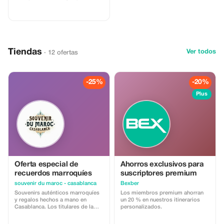
savings and experiences.
Tiendas
Ver todos
· 12 ofertas
-25%
-20%
Plus
Oferta especial de
Ahorros exclusivos para
recuerdos marroquíes
suscriptores premium
souvenir du maroc - casablanca
Bexber
Souvenirs auténticos marroquíes
Los miembros premium ahorran
y regalos hechos a mano en
un 20 % en nuestros itinerarios
Casablanca. Los titulares de la
personalizados.
tarjeta turística obtienen un
descuento del 15 %. La oferta es