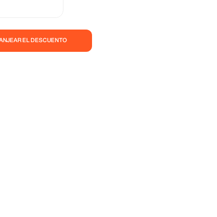
les y amables. El
mpio. Recogida
stes adicionales ocultos.
CANJEAR EL DESCUENTO