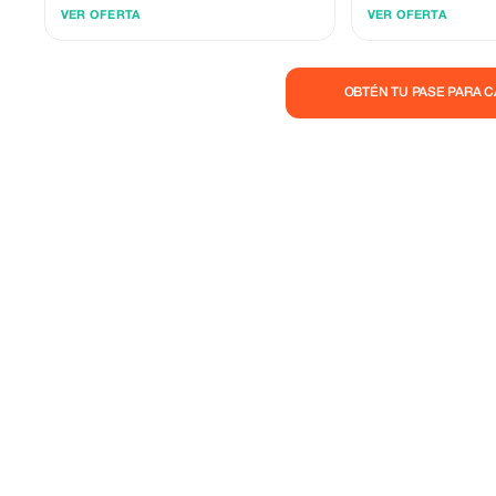
acondicionado 3. Precio económico y sin
conductores profesiona
VER OFERTA
VER OFERTA
costes ocultos 4. Sin costes adicionales por
coche siempre es nuevo y li
tiempo de espera 5. Equipo de asistencia
a tiempo. Sin co
responsable las 24 horas
OBTÉN TU PASE PARA 