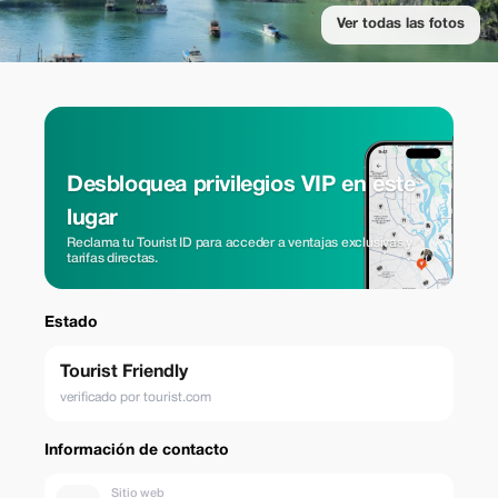
Ver todas las fotos
Desbloquea privilegios VIP en este
lugar
Reclama tu Tourist ID para acceder a ventajas exclusivas y
tarifas directas.
Estado
Tourist Friendly
verificado por tourist.com
Información de contacto
Sitio web