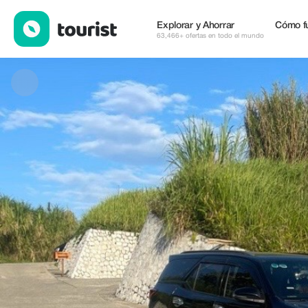
Hoang Car Service & Tourism — Tours y Actividades | Up to 20% 
Explorar y Ahorrar
Cómo f
63,466+ ofertas en todo el mundo