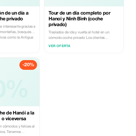
n de un día a
Tour de un día completo por
he privado
Hanoi y Ninh Bình (coche
privado)
s interesante gracias a
 (montañas, bosques,
Traslados de ida y vuelta al hotel en un
ctivos como la Antigua
cómodo coche privado Los clientes
disfrutarán del servicio profesional y amable
VER OFERTA
de nuestros conductores con coches
nuevos y limpios. La seguridad es siempre
nuestra máxima prioridad para que los
-20%
clientes viajen tranquilos. Nuestros precios
están cuidadosamente estudiados para
ofrecer a los clientes las mejores tarifas. Más
0%
información
he de Hanói a la
 o viceversa
án cómodos y felices al
enemos