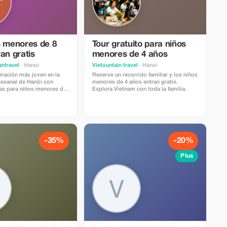
s menores de 8
Tour gratuito para niños
an gratis
menores de 4 años
antravel
· Hanoi
Vietountain travel
· Hanoi
neración más joven en la
Reserve un recorrido familiar y los niños
rtesanal de Hanói con
menores de 4 años entran gratis.
tas para niños menores de
Explora Vietnam con toda la familia.
-35%
-20%
Plus