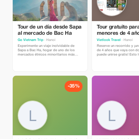
Tour de un día desde Sapa
Tour gratuito par
al mercado de Bac Ha
menores de 4 añ
Go Vietnam Trip
· Hanoi
Vietlook Travel
· Hanoi
Experimente un viaje inolvidable de
Reserve un recorrido y ¡u
Sapa a Bac Ha, hogar de uno de los
de 4 años que vaya con d
mercados étnicos minoritarios más
puede unirse gratis! Esto
grandes y vibrantes del norte de
divertido y accesible para
Vietnam. Esta excursión de día
familia.
completo ofrece una oportunidad única
para sumergirse en la cultura local,
admirar espectaculares paisajes
montañosos...
-35%