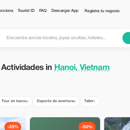
 — Tourist
unciona
Tourist ID
FAQ
Descargar App
Registra tu negocio
 Actividades in
Hanoi, Vietnam
Tour en barco
Deporte de aventura
Taller
4
4
1
-35%
-50%