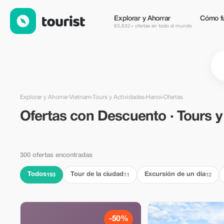
Ofertas con Descuento · Tours y Actividades in Hanoi, Vietnam
Explorar y Ahorrar
Cómo f
63,632+ ofertas en todo el mundo
Explorar y Ahorrar
›
Vietnam
›
Tours y Actividades
›
Hanoi
›
Ofertas
Ofertas con Descuento · Tours y
300 ofertas encontradas
Todos
Tour de la ciudad
Excursión de un día
193
11
12
-50%