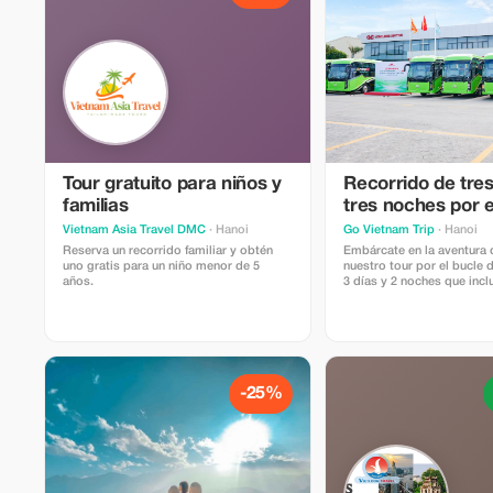
Tour gratuito para niños y
Recorrido de tres
familias
tres noches por e
de Ha Giang | Au
Vietnam Asia Travel DMC
· Hanoi
Go Vietnam Trip
· Hanoi
cabina VIP e itine
Reserva un recorrido familiar y obtén
Embárcate en la aventura 
uno gratis para un niño menor de 5
nuestro tour por el bucle
sencillos para
años.
3 días y 2 noches que incl
motociclistas
servicios de autobús Easy
Cabina VIP. Diseñado para
buscan tanto comodidad
experiencias auténticas, es
inolvidable te lleva por lo
impresionantes paisajes d
Vietnam.
-25%