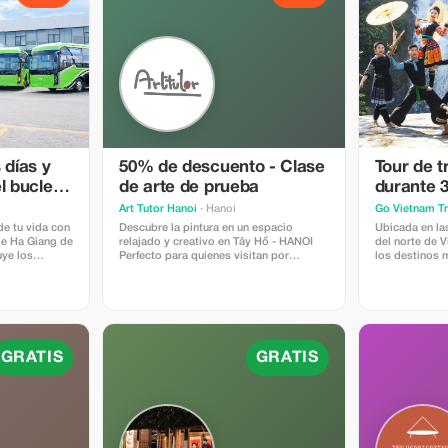
 días y
50% de descuento - Clase
Tour de t
l bucle
de arte de prueba
durante 3
tobús con
desde Ha
Art Tutor Hanoi
· Hanoi
Go Vietnam Tr
rarios
de tu vida con
Descubre la pintura en un espacio
Ubicada en l
 de Ha Giang de
relajado y creativo en Tây Hồ - HANOI
del norte de 
uye los
Perfecto para quienes visitan por
los destinos 
 Rider y
primera vez, viajeros y expatriados que
Sudeste Asiát
 viajeros que
desean experimentar el arte en Hanói.
impresionantes
 como
Disfruta de una sesión guiada de 2 horas
brumosos y vi
te viaje
con nuestros instructores locales.
Sapa atrae a 
s
Todos los materiales están incluidos,
que buscan ex
el norte de
¡solo trae tu curiosidad!
espectaculare
GRATIS
GRATIS