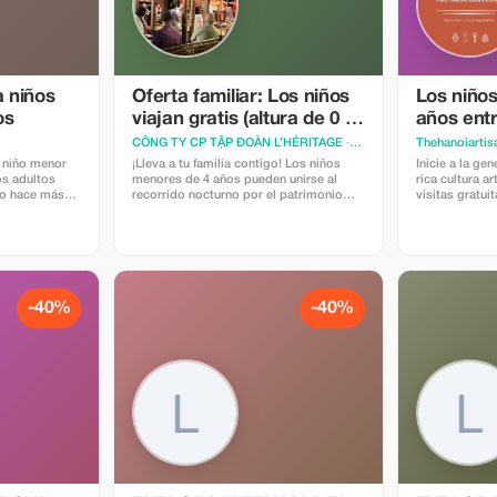
a niños
Oferta familiar: Los niños
Los niño
os
viajan gratis (altura de 0 a
años entr
99 cm)
CÔNG TY CP TẬP ĐOÀN L’HÉRITAGE
· Hanoi
Thehanoiartis
n niño menor
¡Lleva a tu familia contigo! Los niños
Inicie a la ge
os adultos
menores de 4 años pueden unirse al
rica cultura a
 lo hace más
recorrido nocturno por el patrimonio
visitas gratui
 toda la
gratuitamente. Oferta familiar: Niños
8 años.
gratis (altura entre 0 y 99 cm)
-40%
-40%