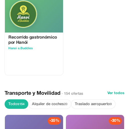
Recorrido gastronómico
por Hanói
Hanoi e.Buddies
Transporte y Movilidad
Ver todos
· 154 ofertas
Todos
Alquiler de coches
Traslado aeropuerto
154
20
9
-35%
-30%