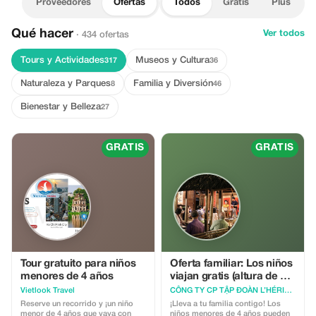
Proveedores
Ofertas
Todos
Gratis
Plus
Qué hacer
Ver todos
· 434 ofertas
Tours y Actividades
Museos y Cultura
317
36
Naturaleza y Parques
Familia y Diversión
8
46
Bienestar y Belleza
27
GRATIS
GRATIS
Tour gratuito para niños
Oferta familiar: Los niños
menores de 4 años
viajan gratis (altura de 0 a
99 cm)
Vietlook Travel
CÔNG TY CP TẬP ĐOÀN L’HÉRITAGE
Reserve un recorrido y ¡un niño
¡Lleva a tu familia contigo! Los
menor de 4 años que vaya con
niños menores de 4 años pueden