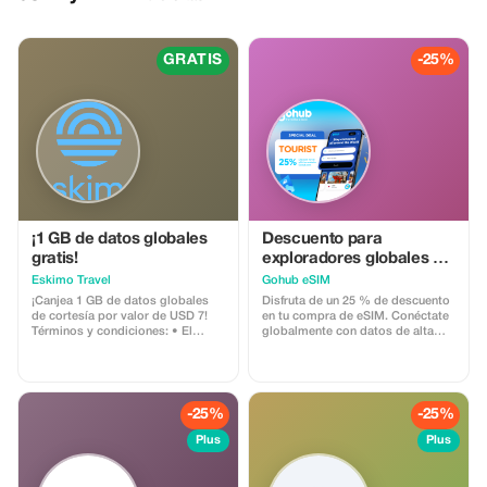
Aeropuerto Internacional Noibai,
nuestro mostrador está ubicado
en el segundo piso. Al llegar,
recoge tus maletas y usa el
GRATIS
-25%
ascensor al segundo piso; verás
nuestro mostrador con la señal
“SIM Turístico Vietnamita”,
muestra tu reserva y pasaporte,
configuraremos inmediatamente
la tarjeta SIM para ti.
¡1 GB de datos globales
Descuento para
gratis!
exploradores globales de
GoHub
Eskimo Travel
Gohub eSIM
¡Canjea 1 GB de datos globales
Disfruta de un 25 % de descuento
de cortesía por valor de USD 7!
en tu compra de eSIM. Conéctate
Términos y condiciones: • El
globalmente con datos de alta
código de regalo solo puede ser
velocidad y enfócate más en tu
canjeado por nuevos usuarios de
experiencia de viaje.
Eskimo. • Válido hasta el
15/10/2026
-25%
-25%
Plus
Plus