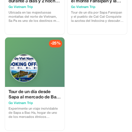
durante 3 días y 2 noches
el monte Fansipan y la
desde Hanói
aldea de Cat Cat
Go Vietnam Trip
Go Vietnam Trip
Ubicada en las majestuosas
Tour de un día por Sapa Fansipan
montañas del norte de Vietnam,
y el pueblo de Cat Cat Conquiste
Sa Pa es uno de los destinos más
la azotea del Indocina y descubra
impresionantes del Sudeste
la auténtica belleza de Sapa en un
Asiático. Conocida por sus
día inolvidable Si solo tiene un día
impresionantes terrazas de arroz,
en Sapa, este es el recorrido
valles brumosos y vibrantes
perfecto para experimentar las
culturas étnicas, Sapa atrae a
atracciones más emblemáticas de
-25%
viajeros de todo el mundo que
la región. Desde estar sobre la
buscan experiencias auténticas y
cima del pico Fansipan,
espectaculares vistas
panorámicas.
Tour de un día desde
Sapa al mercado de Bac
Ha
Go Vietnam Trip
Experimente un viaje inolvidable
de Sapa a Bac Ha, hogar de uno
de los mercados étnicos
minoritarios más grandes y
vibrantes del norte de Vietnam.
Esta excursión de día completo