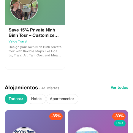
naturaleza y paisajes icónicos.
Save 15% Private Ninh
Binh Tour – Customize
Your Day
Vside Travel
Design your own Ninh Binh private
tour with flexible stops like Hoa
Lu, Trang An, Tam Coc, and Mua
Cave. Travel in comfort with a
local guide and avoid crowds. Or
simply ask us for
recommendations—we’ll create
the perfect itinerary for you.
Alojamientos
Ver todos
· 41 ofertas
Todos
Hotel
Apartamento
41
2
1
-35%
-30%
Plus