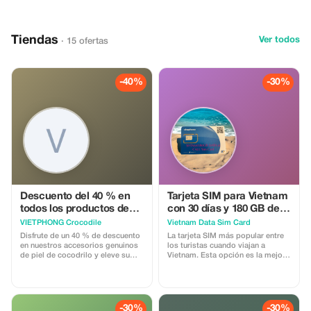
ofrece una oportunidad única para
sumergirse en la cultura local,
admirar espectaculares paisajes
montañosos...
Tiendas
Ver todos
· 15 ofertas
-40%
-30%
Descuento del 40 % en
Tarjeta SIM para Vietnam
todos los productos de
con 30 días y 180 GB de
piel de cocodrilo
datos e llamadas
VIETPHONG Crocodile
Vietnam Data Sim Card
Disfrute de un 40 % de descuento
La tarjeta SIM más popular entre
en nuestros accesorios genuinos
los turistas cuando viajan a
de piel de cocodrilo y eleve su
Vietnam. Esta opción es la mejor
estilo con nuestros artículos
elección para aquellos que tienen
lujosos y duraderos.
una estancia prolongada en
Vietnam de hasta 30 días.
También se puede extender el
tiempo de uso si te quedas más
-30%
-30%