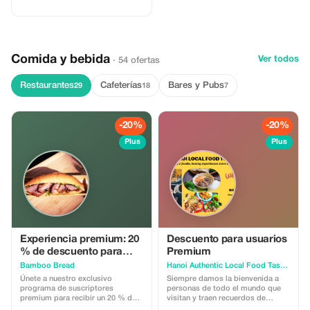
descuento en el precio total. Con
esta opción, tienes 15 días
utilizando la tarjeta SIM en
Vietnam. Incluye datos (75 GB / 15
días y llamadas telefónicas
locales). Esta es la forma más
Comida y bebida
Ver todos
· 54 ofertas
sencilla de tener una tarjeta SIM.
Solo necesitas mostrar tu reserva
y pasaporte; te ayudaremos a
Restaurantes
Cafeterías
Bares y Pubs
29
18
7
instalar la tarjeta SIM en tu
teléfono en un minuto.
-20%
-20%
Plus
Plus
Experiencia premium: 20
Descuento para usuarios
% de descuento para
Premium
suscriptores
Bamboo Bread
Hanoi Authentic Local Food Tasting Tour
Únete a nuestro exclusivo
Siempre damos la bienvenida a
programa de suscriptores
personas de todo el mundo que
premium para recibir un 20 % de
visitan y traen recuerdos de
descuento en tu comida. Disfruta
Vietnam. Por lo tanto, tenemos un