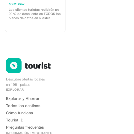
recargas para clientes
eSIMCrew
turistas (uso múltiple)
Los clientes turistas recibirán un
20 % de descuento en TODOS los
planes de datos en nuestra
aplicación eSIMCrew. Contamos
con más de 850 redes en 180
países que ofrecen conexiones de
datos de alta calidad con 2 o 3
redes en la mayoría de los países.
La aplicación eSIMCrew es muy
fácil de usar y tiene recarga con un
solo toque dentro de la app. El
eSIM se instala fácilmente con un
solo toque.
Descubre ofertas locales
en 195+ países
EXPLORAR
Explorar y Ahorrar
Todos los destinos
Cómo funciona
Tourist ID
Preguntas frecuentes
INFORMACIÓN IMPORTANTE