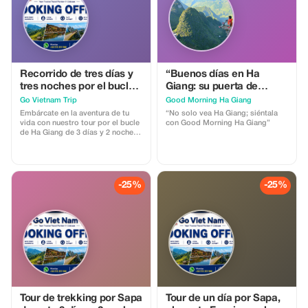
Recorrido de tres días y
“Buenos días en Ha
tres noches por el bucle
Giang: su puerta de
de Ha Giang | Autobús
entrada a las joyas del
Go Vietnam Trip
Good Morning Ha Giang
con cabina VIP e
norte de Vietnam”
Embárcate en la aventura de tu
“No solo vea Ha Giang; siéntala
itinerarios sencillos para
vida con nuestro tour por el bucle
con Good Morning Ha Giang”
de Ha Giang de 3 días y 2 noches
motociclistas
que incluye los servicios de
autobús Easy Rider y Cabina VIP.
Diseñado para viajeros que
buscan tanto comodidad como
experiencias auténticas, este viaje
-25%
-25%
inolvidable te lleva por los
impresionantes paisajes del norte
de Vietnam.
Tour de trekking por Sapa
Tour de un día por Sapa,