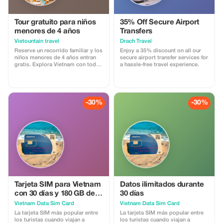
Tour gratuito para niños
35% Off Secure Airport
menores de 4 años
Transfers
Vietountain travel
Drach Travel
Reserve un recorrido familiar y los
Enjoy a 35% discount on all our
niños menores de 4 años entran
secure airport transfer services for
gratis. Explora Vietnam con toda
a hassle-free travel experience.
la familia.
-30%
-30%
Tarjeta SIM para Vietnam
Datos ilimitados durante
con 30 días y 180 GB de
30 días
datos e llamadas
Vietnam Data Sim Card
Vietnam Data Sim Card
La tarjeta SIM más popular entre
La tarjeta SIM más popular entre
los turistas cuando viajan a
los turistas cuando viajan a