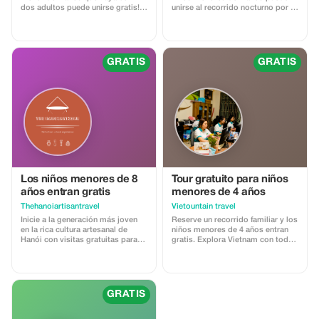
dos adultos puede unirse gratis!
unirse al recorrido nocturno por el
Esto lo hace más divertido y
patrimonio gratuitamente. Oferta
accesible para toda la familia.
familiar: Niños gratis (altura entre
0 y 99 cm)
GRATIS
GRATIS
Los niños menores de 8
Tour gratuito para niños
años entran gratis
menores de 4 años
Thehanoiartisantravel
Vietountain travel
Inicie a la generación más joven
Reserve un recorrido familiar y los
en la rica cultura artesanal de
niños menores de 4 años entran
Hanói con visitas gratuitas para
gratis. Explora Vietnam con toda
niños menores de 8 años.
la familia.
GRATIS