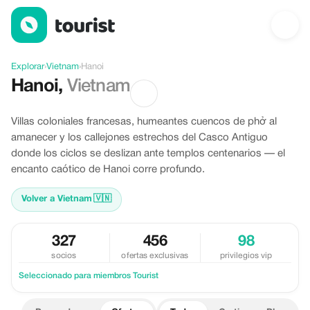
Ofertas en Hanoi, Vietnam
Explorar
›
Vietnam
›
Hanoi
Hanoi
,
Vietnam
Villas coloniales francesas, humeantes cuencos de phở al
amanecer y los callejones estrechos del Casco Antiguo
donde los ciclos se deslizan ante templos centenarios — el
encanto caótico de Hanoi corre profundo.
Volver a Vietnam
🇻🇳
327
456
98
socios
ofertas exclusivas
privilegios vip
Seleccionado para miembros Tourist