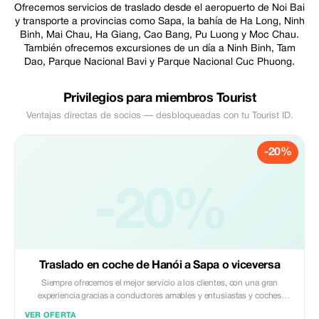
Ofrecemos servicios de traslado desde el aeropuerto de Noi Bai
y transporte a provincias como Sapa, la bahía de Ha Long, Ninh
Binh, Mai Chau, Ha Giang, Cao Bang, Pu Luong y Moc Chau.
También ofrecemos excursiones de un día a Ninh Binh, Tam
Dao, Parque Nacional Bavi y Parque Nacional Cuc Phuong.
Privilegios para miembros Tourist
Ventajas directas de socios — desbloqueadas con tu Tourist ID.
-20%
-20%
Traslado en coche de Hanói a Sapa o viceversa
Siempre ofrecemos el mejor servicio a los clientes, con una gran
experiencia gracias a conductores amables y entusiastas y coches
nuevos con aire acondicionado completo para ofrecerles unas
VER OFERTA