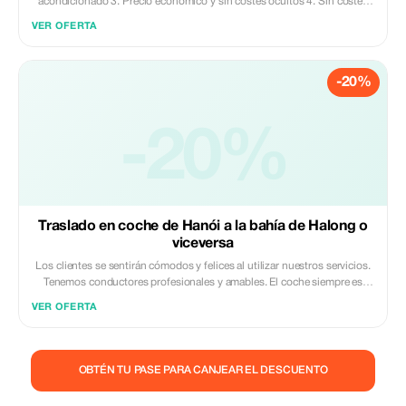
acondicionado 3. Precio económico y sin costes ocultos 4. Sin costes
adicionales por tiempo de espera 5. Equipo de asistencia responsable
VER OFERTA
las 24 horas
-20%
-20%
Traslado en coche de Hanói a la bahía de Halong o
viceversa
Los clientes se sentirán cómodos y felices al utilizar nuestros servicios.
Tenemos conductores profesionales y amables. El coche siempre es
nuevo y limpio. Recogida a tiempo. Sin costes adicionales ocultos.
VER OFERTA
OBTÉN TU PASE PARA CANJEAR EL DESCUENTO