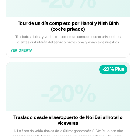
-20%
Tour de un día completo por Hanoi y Ninh Bình
(coche privado)
Traslados de ida y vuelta al hotel en un cómodo coche privado Los
clientes disfrutarán del servicio profesional y amable de nuestros
conductores con coches nuevos y limpios. La seguridad es siempre
VER OFERTA
nuestra máxima prioridad para que los clientes viajen tranquilos.
Nuestros precios están cuidadosamente estudiados para ofrecer a los
clientes las mejores tarifas. Más información
-20% Plus
-20%
Traslado desde el aeropuerto de Noi Bai al hotel o
viceversa
1. La flota de vehículos es de la última generación 2. Vehículo con aire