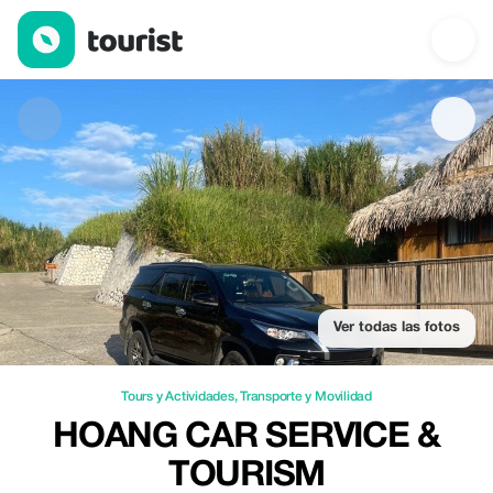
Hoang Car Service & Tourism — Tours y Actividades | Up to 20% 
Ver todas las fotos
Tours y Actividades
,
Transporte y Movilidad
HOANG CAR SERVICE &
TOURISM