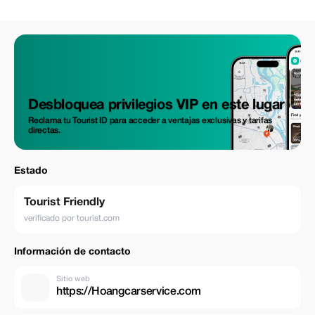
Desbloquea privilegios VIP en este lugar
Reclama tu Tourist ID para acceder a ventajas exclusivas y tarifas
directas.
Estado
Tourist Friendly
verificado por tourist.com
Información de contacto
Sitio web
https://Hoangcarservice.com