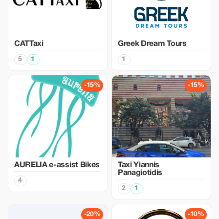
CATTaxi
Greek Dream Tours
5
1
1
-15%
-15%
AURELIA e-assist Bikes
Taxi Yiannis
Panagiotidis
4
2
1
-20%
-10%