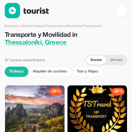
Transporte y Movilidad en Thessaloniki, Greece — Tourist
Explorar y Ahorrar
›
Greece
›
Transporte y Movilidad
›
Thessaloniki
Transporte y Movilidad in
Thessaloniki, Greece
Socios
Ofertas
37 socios encontrados
Todos
Alquiler de coches
Taxi y Viaje
37
1
2
-25%
-25%