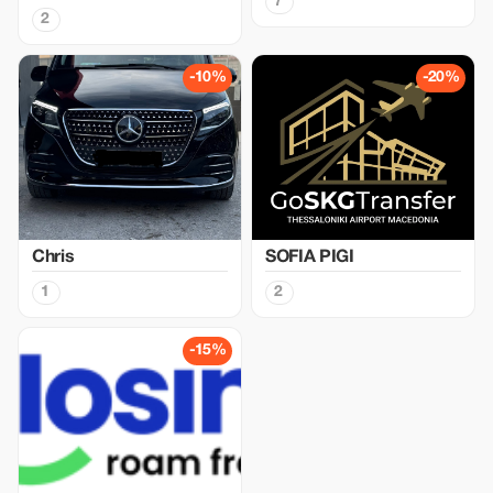
7
2
-10%
-20%
Chris
SOFIA PIGI
1
2
-15%