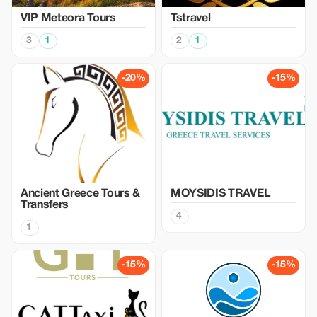
VIP Meteora Tours
Tstravel
3
1
2
1
-20%
-15%
Ancient Greece Tours &
MOYSIDIS TRAVEL
Transfers
4
1
-15%
-15%