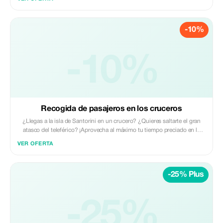
Santorini!!! Please get in touch if interested... Thank You!!
-10%
-10%
Recogida de pasajeros en los cruceros
¿Llegas a la isla de Santorini en un crucero? ¿Quieres saltarte el gran
atasco del teleférico? ¡Aprovecha al máximo tu tiempo preciado en la
isla! Contacta con TSTravel; somos locales y tenemos mucha
VER OFERTA
experiencia además de recomendaciones que hacer. Elige lo mejor para
ti.
-25% Plus
-25%