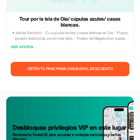
Tour por la isla de Oia/ cúpulas azules/ casas
blancas.
● Isla de Santorini - Cu cúpulas azules y casas blancas en Oia, - Pirgos
(pueblo tradicional, punto más alto), - Pueblo de Megalochori (casas
cueva canavas), - Bodega (degustación de vinos) - Playa Roja (sesión
VER OFERTA
fotográfica), - Playa de arena negra (relajación, comida, cócteles). *El
conductor ofrece una narración sobre la historia y cultura de cada isla
*Podemos acomodar grupos pequeños o grandes *Coches limpios con
control climático, cargadores, vehículos VIP todo Mercedes Benz
OBTÉN TU PASE PARA CANJEAR EL DESCUENTO
*Pídenos que creemos su itinerario soñado Gracias a todos, TSTravel
Desbloquea privilegios VIP en este lugar
Reclama tu Tourist ID para acceder a ventajas exclusivas y tarifas
directas.