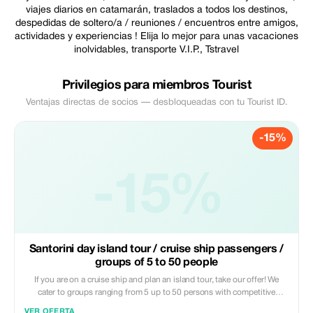
viajes diarios en catamarán, traslados a todos los destinos,
despedidas de soltero/a / reuniones / encuentros entre amigos,
actividades y experiencias ! Elija lo mejor para unas vacaciones
inolvidables, transporte V.I.P., Tstravel
Privilegios para miembros Tourist
Ventajas directas de socios — desbloqueadas con tu Tourist ID.
-15%
-15%
Santorini day island tour / cruise ship passengers /
groups of 5 to 50 people
If you are on a cruise ship and plan an island tour, take our offer! We
cater to groups ranging from 5 up to 50 persons with competitive
pricing! Let's create unforgettable memories during your stay in
VER OFERTA