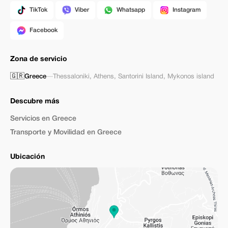
TikTok
Viber
Whatsapp
Instagram
Facebook
Zona de servicio
🇬🇷
Greece
—
Thessaloniki
,
Athens
,
Santorini Island
,
Mykonos island
Descubre más
Servicios en Greece
Transporte y Movilidad en Greece
Ubicación