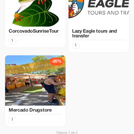
CorcovadoSunriseTour
Lazy Eagle tours and
transfer
1
1
-20%
Mercado Drugstore
1
Página 1 de 4