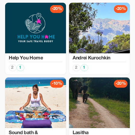
-20%
-20%
Help You Home
Аndrei Kurochkin
2
1
2
1
-10%
-20%
Sound bath &
Lasitha