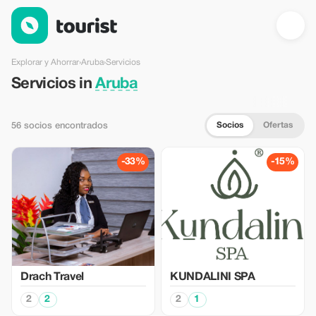
Servicios en Aruba — Tourist
Explorar y Ahorrar
›
Aruba
›
Servicios
Servicios in
Aruba
Socios
Ofertas
56 socios encontrados
-33%
-15%
Drach Travel
KUNDALINI SPA
2
2
2
1