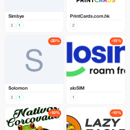
Simbye
PrintCards.com.hk
2
1
2
-20%
-15%
Solomon
aloSIM
2
1
1
-10%
-10%