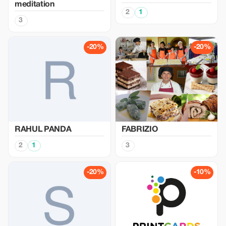
meditation
2
1
3
-20%
-20%
RAHUL PANDA
FABRIZIO
2
1
3
-20%
-10%