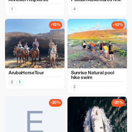
Annebel Reijnierse
Pelican Adventures N.V.
1
4
-15%
-10%
ArubaHorseTour
Sunrise Natural pool
hike swim
2
1
2
-20%
-20%