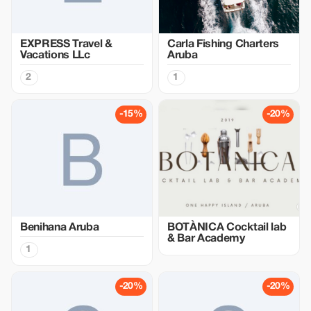
EXPRESS Travel &
Carla Fishing Charters
Vacations LLc
Aruba
2
1
-15%
-20%
Benihana Aruba
BOTÀNICA Cocktail lab
& Bar Academy
1
-20%
-20%