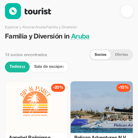
Familia y Diversión en Aruba — Tourist
Explorar y Ahorrar
›
Aruba
›
Familia y Diversión
Familia y Diversión in
Aruba
Socios
Ofertas
13 socios encontrados
Todos
Sala de escape
13
1
-20%
-15%