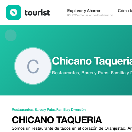
Chicano Taqueria — Restaurantes | Up to 20% off | Tourist
Explorar y Ahorrar
Cómo f
63,722+ ofertas en todo el mundo
Chicano Taqueri
Restaurantes, Bares y Pubs, Familia y 
Restaurantes
,
Bares y Pubs
,
Familia y Diversión
CHICANO TAQUERIA
Somos un restaurante de tacos en el corazón de Oranjestad, A