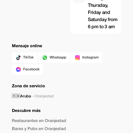
Thursday,
Friday and
Saturday from
6 pm to 3 am
Mensaje online
TikTok
Whatsapp
Instagram
Facebook
Zona de servicio
🇦🇼
Aruba
—
Oranjestad
Descubre más
Restaurantes en Oranjestad
Bares y Pubs en Oranjestad