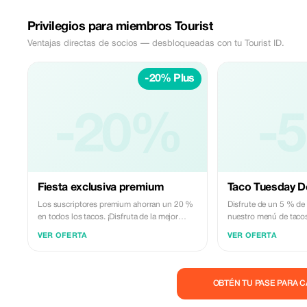
Privilegios para miembros Tourist
Ventajas directas de socios — desbloqueadas con tu Tourist ID.
-20% Plus
-20%
-
Fiesta exclusiva premium
Taco Tuesday De
Los suscriptores premium ahorran un 20 %
Disfrute de un 5 % de
en todos los tacos. ¡Disfruta de la mejor
nuestro menú de tacos
fiesta tex-mex con nuestra oferta exclusiva,
Saboree sabores fresc
VER OFERTA
VER OFERTA
solo para ti!
cocina texano-mexican
Oranjestad, Aruba.
OBTÉN TU PASE PARA 