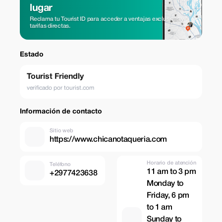
lugar
Reclama tu Tourist ID para acceder a ventajas exclusivas y
tarifas directas.
Estado
Tourist Friendly
verificado por tourist.com
Información de contacto
Sitio web
https://www.chicanotaqueria.com
Horario de atención
Teléfono
11 am to 3 pm
+2977423638
Monday to
Friday, 6 pm
to 1 am
Sunday to