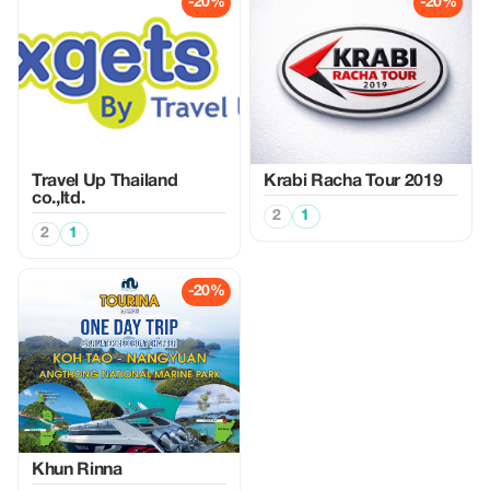
-20%
-20%
Travel Up Thailand
Krabi Racha Tour 2019
co.,ltd.
2
1
2
1
-20%
Khun Rinna