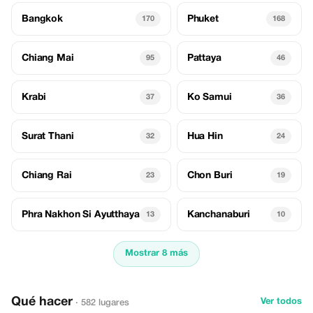
Bangkok
Phuket
170
168
Chiang Mai
Pattaya
95
46
Krabi
Ko Samui
37
36
Surat Thani
Hua Hin
32
24
Chiang Rai
Chon Buri
23
19
Phra Nakhon Si Ayutthaya
Kanchanaburi
13
10
Mostrar 8 más
Qué hacer
Ver todos
· 582 lugares