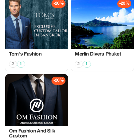
-20%
-20%
Tom's Fashion
Merlin Divers Phuket
2
1
2
1
-20%
Om Fashion And Silk
Custom