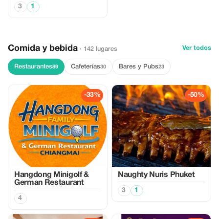
3
1
Comida y bebida
Ver todos
· 142 lugares
Restaurantes
Cafeterías
Bares y Pubs
89
30
23
-33%
-50%
Hangdong Minigolf &
Naughty Nuris Phuket
German Restaurant
3
1
4