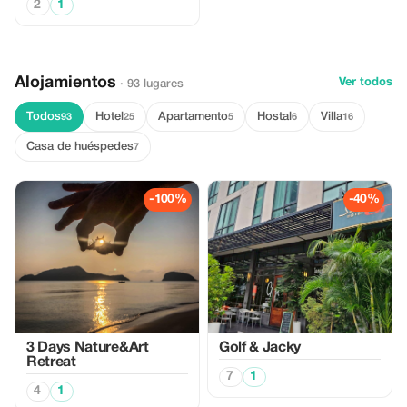
2
1
Alojamientos
Ver todos
· 93 lugares
Todos
Hotel
Apartamento
Hostal
Villa
93
25
5
6
16
Casa de huéspedes
7
-100%
-40%
3 Days Nature&Art
Golf & Jacky
Retreat
7
1
4
1