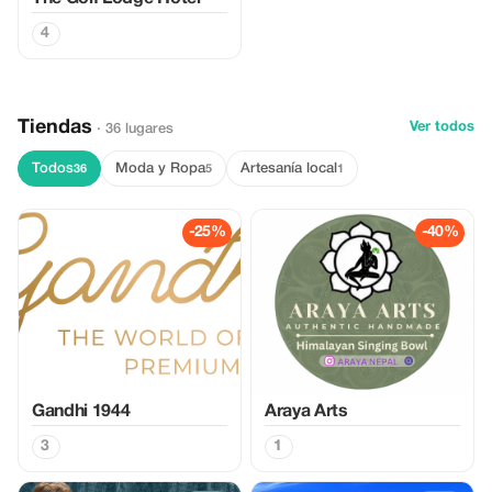
4
Tiendas
Ver todos
· 36 lugares
Todos
Moda y Ropa
Artesanía local
36
5
1
-25%
-40%
Gandhi 1944
Araya Arts
3
1