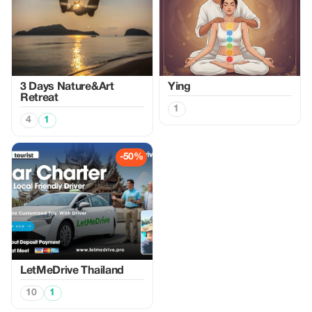
3 Days Nature&Art
Ying
Retreat
1
4
1
-50%
LetMeDrive Thailand
10
1