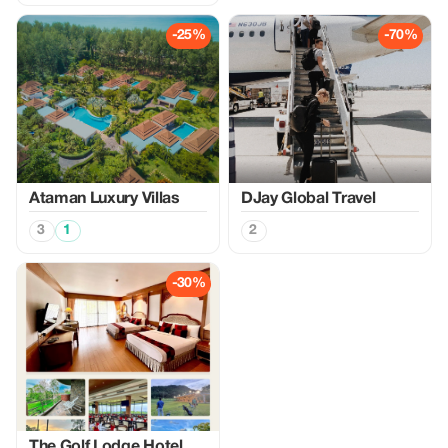
-25%
-70%
Ataman Luxury Villas
DJay Global Travel
3
1
2
-30%
The Golf Lodge Hotel