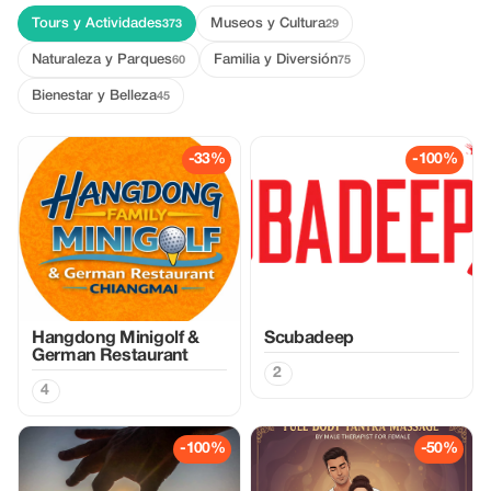
Tours y Actividades
Museos y Cultura
373
29
Naturaleza y Parques
Familia y Diversión
60
75
Bienestar y Belleza
45
-33%
-100%
Hangdong Minigolf &
Scubadeep
German Restaurant
2
4
-100%
-50%