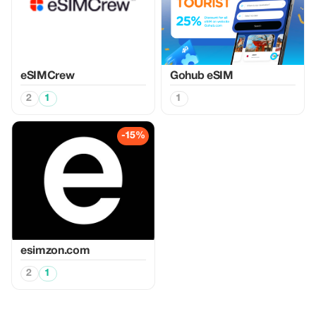
eSIMCrew
Gohub eSIM
2
1
1
-15%
esimzon.com
2
1