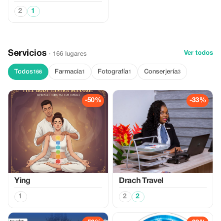
2
1
Servicios
Ver todos
· 166 lugares
Todos
Farmacia
Fotografía
Conserjería
166
1
1
3
-50%
-33%
Ying
Drach Travel
1
2
2