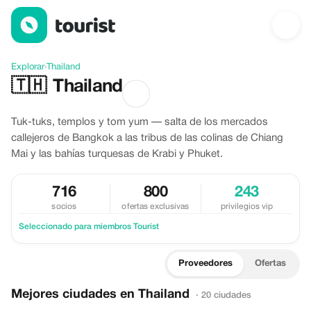
Descubre Thailand
Explorar
›
Thailand
🇹🇭
Thailand
Tuk-tuks, templos y tom yum — salta de los mercados
callejeros de Bangkok a las tribus de las colinas de Chiang
Mai y las bahías turquesas de Krabi y Phuket.
716
800
243
socios
ofertas exclusivas
privilegios vip
Seleccionado para miembros Tourist
Proveedores
Ofertas
Mejores ciudades en Thailand
· 20 ciudades