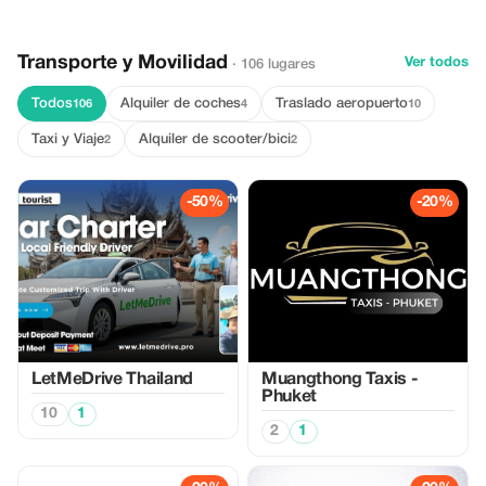
Transporte y Movilidad
Ver todos
· 106 lugares
Todos
Alquiler de coches
Traslado aeropuerto
106
4
10
Taxi y Viaje
Alquiler de scooter/bici
2
2
-50%
-20%
LetMeDrive Thailand
Muangthong Taxis -
Phuket
10
1
2
1