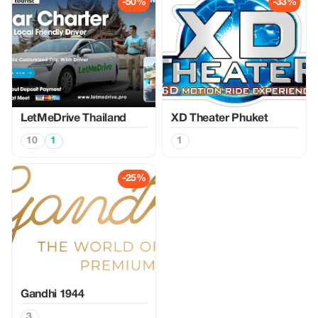
-50%
-33%
LetMeDrive Thailand
XD Theater Phuket
10
1
1
-25%
Gandhi 1944
3