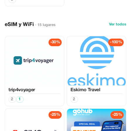
eSIM y WiFi
Ver todos
· 15 lugares
-30%
-100%
trip4voyager
Eskimo Travel
2
1
2
-25%
-25%