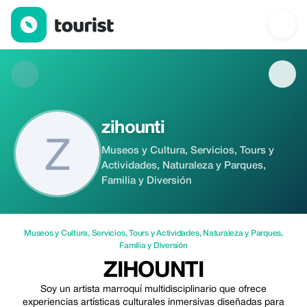
zihounti — Museos y Cultura | Up to 15% off | Tourist
zihounti
Museos y Cultura, Servicios, Tours y
Actividades, Naturaleza y Parques,
Familia y Diversión
Museos y Cultura
,
Servicios
,
Tours y Actividades
,
Naturaleza y Parques
,
Familia y Diversión
ZIHOUNTI
Soy un artista marroquí multidisciplinario que ofrece
experiencias artísticas culturales inmersivas diseñadas para