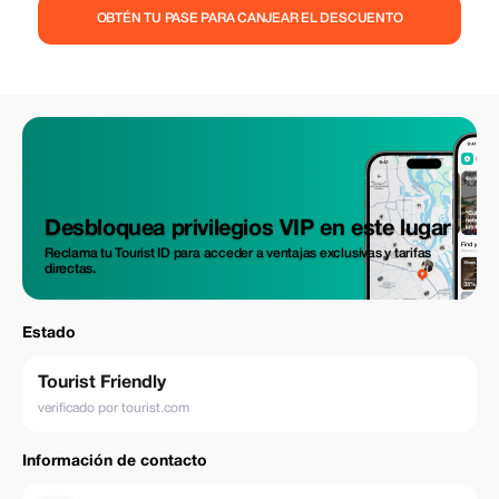
emociones a través de la pintura, la cerámica o el arte mural en un
OBTÉN TU PASE PARA CANJEAR EL DESCUENTO
ambiente cálido e inspirador. Ya sea que busques una inmersión cultural,
una exploración artística o un momento terapéutico para ti, esta
experiencia te invita a divertirte, relajarte y crear algo significativo. Por
tiempo limitado, disfruta de un 15% de descuento en tu reserva y
regálate (o regala a alguien especial) la oportunidad de crear. Creemos
algo inolvidable juntos. 🎨✨
Desbloquea privilegios VIP en este lugar
Reclama tu Tourist ID para acceder a ventajas exclusivas y tarifas
directas.
Estado
Tourist Friendly
verificado por tourist.com
Información de contacto