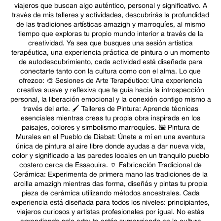
viajeros que buscan algo auténtico, personal y significativo. A
través de mis talleres y actividades, descubrirás la profundidad
de las tradiciones artísticas amazigh y marroquíes, al mismo
tiempo que exploras tu propio mundo interior a través de la
creatividad. Ya sea que busques una sesión artística
terapéutica, una experiencia práctica de pintura o un momento
de autodescubrimiento, cada actividad está diseñada para
conectarte tanto con la cultura como con el alma. Lo que
ofrezco: 🎨 Sesiones de Arte Terapéutico: Una experiencia
creativa suave y reflexiva que te guía hacia la introspección
personal, la liberación emocional y la conexión contigo mismo a
través del arte. 🖌️ Talleres de Pintura: Aprende técnicas
esenciales mientras creas tu propia obra inspirada en los
paisajes, colores y simbolismo marroquíes. 🖼️ Pintura de
Murales en el Pueblo de Diabat: Únete a mí en una aventura
única de pintura al aire libre donde ayudas a dar nueva vida,
color y significado a las paredes locales en un tranquilo pueblo
costero cerca de Essaouira. 🏺 Fabricación Tradicional de
Cerámica: Experimenta de primera mano las tradiciones de la
arcilla amazigh mientras das forma, diseñás y pintas tu propia
pieza de cerámica utilizando métodos ancestrales. Cada
experiencia está diseñada para todos los niveles: principiantes,
viajeros curiosos y artistas profesionales por igual. No estás