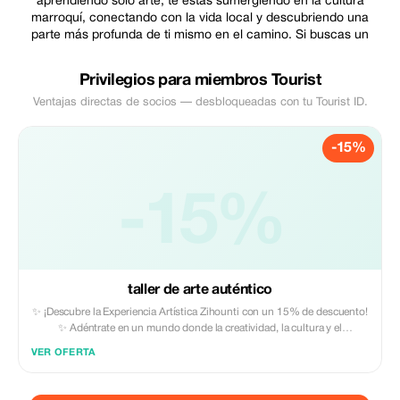
aprendiendo solo arte; te estás sumergiendo en la cultura
marroquí, conectando con la vida local y descubriendo una
parte más profunda de ti mismo en el camino. Si buscas un
Privilegios para miembros Tourist
Ventajas directas de socios — desbloqueadas con tu Tourist ID.
-15%
-15%
taller de arte auténtico
✨ ¡Descubre la Experiencia Artística Zihounti con un 15% de descuento!
✨ Adéntrate en un mundo donde la creatividad, la cultura y el
autodescubrimiento cobran vida. No necesitas experiencia artística para
VER OFERTA
participar: mis talleres están diseñados para todos los niveles, desde
principiantes hasta artistas experimentados. Esta es tu oportunidad para
reconectar con tu niño interior, despertar tu imaginación y expresar tus