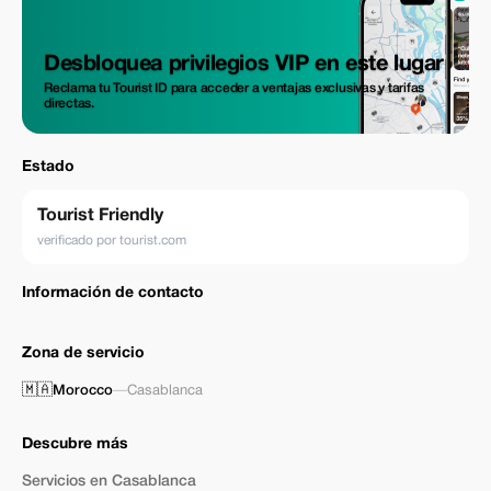
Desbloquea privilegios VIP en este lugar
Reclama tu Tourist ID para acceder a ventajas exclusivas y tarifas
directas.
Estado
Tourist Friendly
verificado por tourist.com
Información de contacto
Zona de servicio
🇲🇦
Morocco
—
Casablanca
Descubre más
Servicios en Casablanca