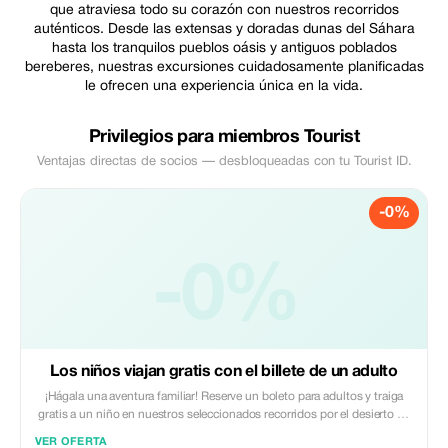
que atraviesa todo su corazón con nuestros recorridos
auténticos. Desde las extensas y doradas dunas del Sáhara
hasta los tranquilos pueblos oásis y antiguos poblados
bereberes, nuestras excursiones cuidadosamente planificadas
le ofrecen una experiencia única en la vida.
Privilegios para miembros Tourist
Ventajas directas de socios — desbloqueadas con tu Tourist ID.
-0%
-0%
Los niños viajan gratis con el billete de un adulto
¡Hágala una aventura familiar! Reserve un boleto para adultos y traiga
gratis a un niño en nuestros seleccionados recorridos por el desierto de
Marruecos.
VER OFERTA