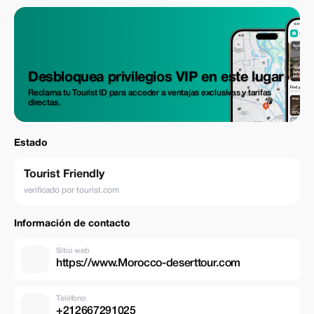
Desbloquea privilegios VIP en este lugar
Reclama tu Tourist ID para acceder a ventajas exclusivas y tarifas
directas.
Estado
Tourist Friendly
verificado por tourist.com
Información de contacto
Sitio web
https://www.Morocco-deserttour.com
Teléfono
+212667291025