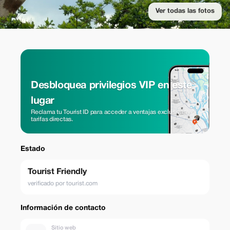
Ver todas las fotos
Desbloquea privilegios VIP en este
lugar
Reclama tu Tourist ID para acceder a ventajas exclusivas y
tarifas directas.
Estado
Tourist Friendly
verificado por tourist.com
Información de contacto
Sitio web