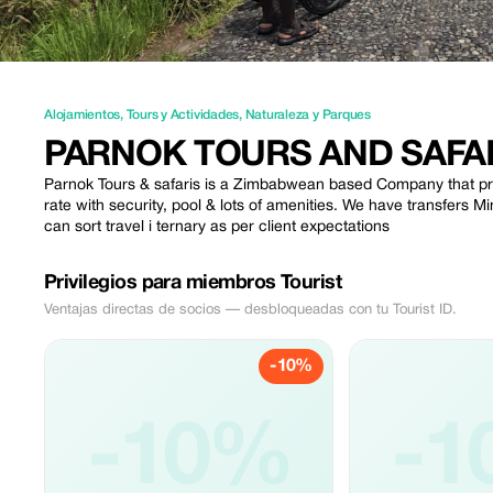
Alojamientos
,
Tours y Actividades
,
Naturaleza y Parques
PARNOK TOURS AND SAFA
Parnok Tours & safaris is a Zimbabwean based Company that pro
rate with security, pool & lots of amenities. We have transfers
can sort travel i ternary as per client expectations
Privilegios para miembros Tourist
Ventajas directas de socios — desbloqueadas con tu Tourist ID.
-10%
-10%
-1