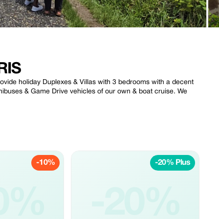
RIS
vide holiday Duplexes & Villas with 3 bedrooms with a decent
 Minibuses & Game Drive vehicles of our own & boat cruise. We
-10%
-20% Plus
0%
-20%