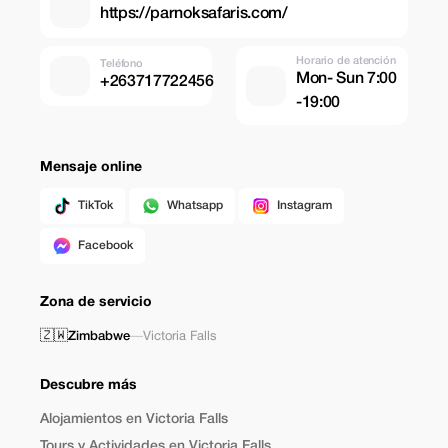
https://parnoksafaris.com/
Horario de atención
Teléfono
Mon- Sun 7:00
+263717722456
-19:00
Mensaje online
TikTok
Whatsapp
Instagram
Facebook
Zona de servicio
🇿🇼
Zimbabwe
—
Victoria Falls
Descubre más
Alojamientos en Victoria Falls
Tours y Actividades en Victoria Falls