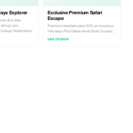
 days Explorer
Exclusive Premium Safari
Escape
ones de 3 días
 de lujo con
Premium members save 20% on luxurious
 incluye: Alojamiento
villa stays Plus Game drives Boat Cruise and
ormitorios Recorrido
Guided tour of the Victoria falls Park . the
VER OFERTA
ria Safari game drive
package confirmation minimum of 4 people.
o cultural nocturno
Park fees/ Conservation fees are not
obre las cataratas
inclusive. The activities listed above have
o Traslado al
their transport beverages and snacks are
inclusive on the price. package include 3
das no incluidas
Nights Accommodation Game drive
s adicionales
Standard Sunset Cruise Victoria falls Tour
de 2 personas Precio:
Boma Dinner City Tour and museum Airport
Pick up Minimum Confirmation 4 people
price per person $680