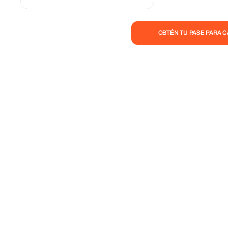
Tour of Victoria falls 20 (excl park fees)
transport included Minimum Confirmation 2
pax All prices are for one person
OBTÉN TU PASE PARA 