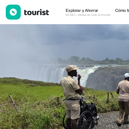
Parnok Tours and Safaris — Alojamientos | Up to 20% off | Tour
Explorar y Ahorrar
Cómo f
63,581+ ofertas en todo el mundo