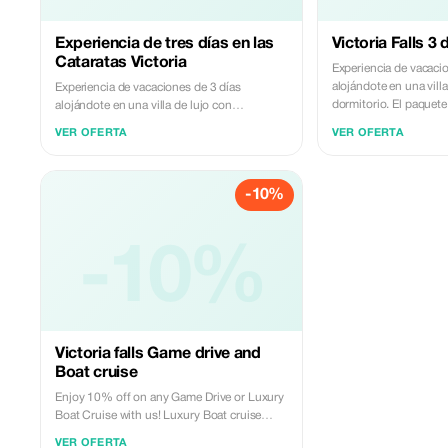
Experiencia de tres días en las
Victoria Falls 3
Cataratas Victoria
Experiencia de vacaci
alojándote en una villa
Experiencia de vacaciones de 3 días
dormitorio. El paquete
alojándote en una villa de lujo con
independiente con 3 d
dormitorio. El paquete incluye: Alojamiento
VER OFERTA
VER OFERTA
por las cataratas Victo
independiente con 3 dormitorios Recorrido
de 3 horas Espectácul
por las cataratas Victoria Safari game drive
Vuelo en helicóptero s
de 3 horas Espectáculo cultural nocturno
-10%
Victoria Paseo en barc
Visita al pueblo Excursión de un día a Chobe
aeropuerto. No incluido: Entradas para
Vuelo en helicóptero sobre las cataratas
vuelos Propinas Comi
Victoria Paseo en barco Traslado al
Souvenires Excursione
aeropuerto. No incluido: Entradas para
-10%
Confirmación mínima 
vuelos Propinas Comidas no incluidas
1080 $/persona
Souvenires Excursiones adicionales
Confirmación mínima de 4 personas Precio:
1280 USD / persona
Victoria falls Game drive and
Boat cruise
Enjoy 10% off on any Game Drive or Luxury
Boat Cruise with us! Luxury Boat cruise
$120 Dinner Cruise $120 Game drive $85
VER OFERTA