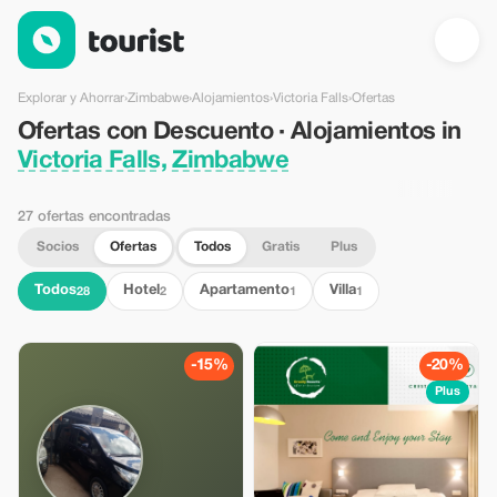
Ofertas con Descuento · Alojamientos in Victoria Falls, Zimba
Explorar y Ahorrar
›
Zimbabwe
›
Alojamientos
›
Victoria Falls
›
Ofertas
Ofertas con Descuento · Alojamientos in
Victoria Falls, Zimbabwe
27 ofertas encontradas
Socios
Ofertas
Todos
Gratis
Plus
Todos
Hotel
Apartamento
Villa
28
2
1
1
-15%
-20%
Plus