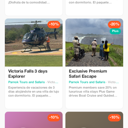
¡Disfruta de la comodidad
con dormitorio. El paquete
exclusiva y la proximidad a la
incluye: Alojamiento
selva tropical de las cataratas
independiente con 3 dormitorios
Victoria!
Recorrido por las cataratas
Victoria Safari game drive de 3
horas Espectáculo cultural
-10%
-20%
nocturno Visita al pueblo
Excursión de un día a Chobe
Plus
Vuelo en helicóptero sobre las
cataratas Victoria Paseo en barco
Traslado al aeropuerto. No
incluido: Entradas para vuelos
Propinas Comidas no incluidas
Souvenires Excursiones
adicionales Confirmación mínima
de 4 personas Precio: 1280 USD /
persona
Victoria Falls 3 days
Exclusive Premium
Explorer
Safari Escape
Parnok Tours and Safaris
· Victoria Falls
Parnok Tours and Safaris
· Victoria Falls
Experiencia de vacaciones de 3
Premium members save 20% on
días alojándote en una villa de lujo
luxurious villa stays Plus Game
con dormitorio. El paquete
drives Boat Cruise and Guided
incluye: Alojamiento
tour of the Victoria falls Park . the
independiente con 3 dormitorios
package confirmation minimum of
Recorrido por las cataratas
4 people. Park fees/ Conservation
Victoria Safari game drive de 3
fees are not inclusive. The
horas Espectáculo cultural
activities listed above have their
-10%
-10%
nocturno Vuelo en helicóptero
transport beverages and snacks
sobre las cataratas Victoria Paseo
are inclusive on the price. package
en barco Traslado al aeropuerto.
include 3 Nights Accommodation