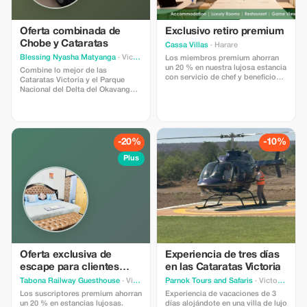
Oferta combinada de
Exclusivo retiro premium
Chobe y Cataratas
Cassa Villas
· Harare
Blessing Nyasha Matyanga
· Victoria Falls
Los miembros premium ahorran
un 20 % en nuestra lujosa estancia
Combine lo mejor de las
con servicio de chef y beneficios
Cataratas Victoria y el Parque
seguros.
Nacional del Delta del Okavango
en un paquete inolvidable y
disfrute de un 15 % de descuento.
Este especial incluye una visita
guiada a las cataratas y un viaje
completo al delta con crucero en
-20%
-10%
barco, safari por tierra y
traslados. Experimente dos
Plus
destinos icónicos con guías
locales expertos y servicio
impecable. Válido para reservas
anticipadas y sujeto a
disponibilidad.
Oferta exclusiva de
Experiencia de tres días
escape para clientes
en las Cataratas Victoria
selectos
Tabona Railway Guesthouse
· Victoria Falls
Parnok Tours and Safaris
· Victoria Falls
Los suscriptores premium ahorran
Experiencia de vacaciones de 3
un 20 % en estancias lujosas.
días alojándote en una villa de lujo