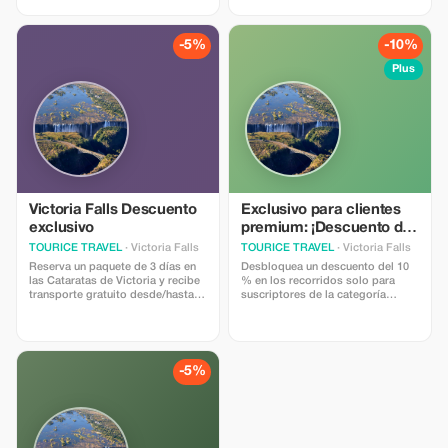
-5%
-10%
Plus
Victoria Falls Descuento
Exclusivo para clientes
exclusivo
premium: ¡Descuento del
10 % en la aventura!
TOURICE TRAVEL
· Victoria Falls
TOURICE TRAVEL
· Victoria Falls
Reserva un paquete de 3 días en
Desbloquea un descuento del 10
las Cataratas de Victoria y recibe
% en los recorridos solo para
transporte gratuito desde/hasta el
suscriptores de la categoría
aeropuerto.
Premium. Disfruta experiencias
exclusivas con ahorros
significativos.
-5%