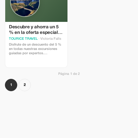
Descubre y ahorra un 5
% en la oferta especial
de tours
TOURICE TRAVEL
· Victoria Falls
Disfrute de un descuento del 5 %
en todas nuestras excursiones
guiadas por expertos.
Embárquese en un viaje
inolvidable lleno de paisajes
impresionantes y culturas
vibrantes.
Página 1 de 2
1
2