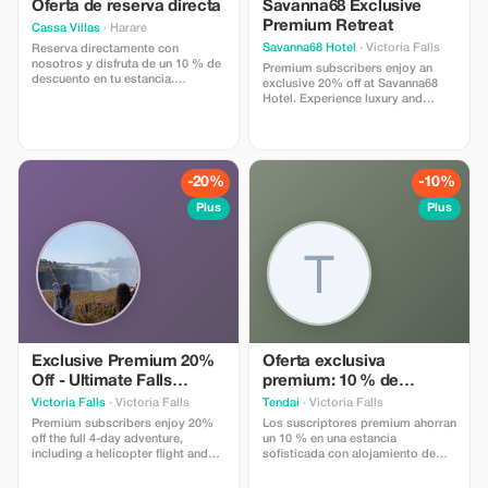
Oferta de reserva directa
Savanna68 Exclusive
Premium Retreat
Cassa Villas
· Harare
Savanna68 Hotel
· Victoria Falls
Reserva directamente con
nosotros y disfruta de un 10 % de
Premium subscribers enjoy an
descuento en tu estancia.
exclusive 20% off at Savanna68
Experimenta el lujo al mejor
Hotel. Experience luxury and
precio.
savings at Victoria Falls' finest
accommodation.
-20%
-10%
Plus
Plus
Exclusive Premium 20%
Oferta exclusiva
Off - Ultimate Falls
premium: 10 % de
Experience
descuento
Victoria Falls
· Victoria Falls
Tendai
· Victoria Falls
Premium subscribers enjoy 20%
Los suscriptores premium ahorran
off the full 4-day adventure,
un 10 % en una estancia
including a helicopter flight and
sofisticada con alojamiento de
village tour. Save big on this
clase mundial en el Centro de
exclusive offer!
Retiros Peniel.