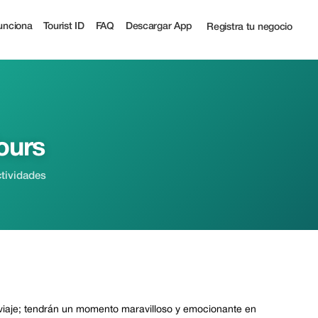
ist
unciona
Tourist ID
FAQ
Descargar App
Registra tu negocio
ours
ctividades
 viaje; tendrán un momento maravilloso y emocionante en