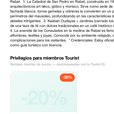
Rabat. 1. La Catedral de San Pedro en Rabat, construida en 1
arquitectónicos art déco, gótico y morisco. Sirve como sede de l
fachada blanca, torres gemelas y vidrieras la convierten en un 
perímetros del mausoleo, profundizando en las características disti
detalles intrigantes. 3. Kasbah Oudayas + Jardines (cerrado los
de una taza de té con dulces tradicionales en un café histórico c
4. La avenida de los Consulados en la medina de Rabat es famo
alfombras, textiles y joyas. Conocida por su ambiente relajado,
complicaciones para los visitantes. * Credenciales: Estoy ofici
como guía turístico con licencia.
Privilegios para miembros Tourist
Ventajas directas de socios — desbloqueadas con tu Tourist ID.
-20%
-20%