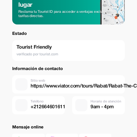
lugar
Reclama tu Tourist ID para acceder a ventajas exclusivas y
tarifas directas.
Estado
Tourist Friendly
verificado por tourist.com
Información de contacto
Sitio web
https://www.viator.com/tours/Rabat/Rabat-The-C
Teléfono
Horario de atención
+212664601611
9am - 4pm
Mensaje online