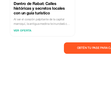
Dentro de Rabat: Calles
históricas y secretos locales
con un guía turístico
Al ser el corazón palpitante de la capital
marroquí, la antigua medina te inundará con
su encanto. Enclavada en el bullicio de una
VER OFERTA
ciudad moderna, su aspecto cultural emerge
desde sus calles estrechas, murallas
fortificadas, kasbah y zocos; es una cultura
que abarca todos los detalles
OBTÉN TU PASE PARA 
arquitectónicos, las vidas cotidianas de los
habitantes así como también las artes y
artesanías.