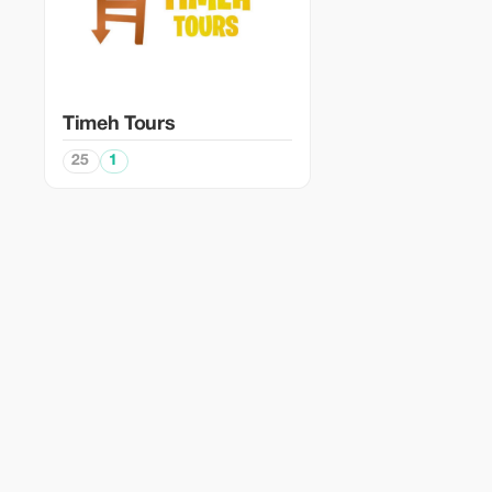
Timeh Tours
25
1