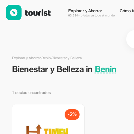
Bienestar y Belleza en Benin — Tourist
Explorar y Ahorrar
Cómo f
63,634+ ofertas en todo el mundo
Explorar y Ahorrar
›
Benin
›
Bienestar y Belleza
Bienestar y Belleza in
Benin
1 socios encontrados
-5%