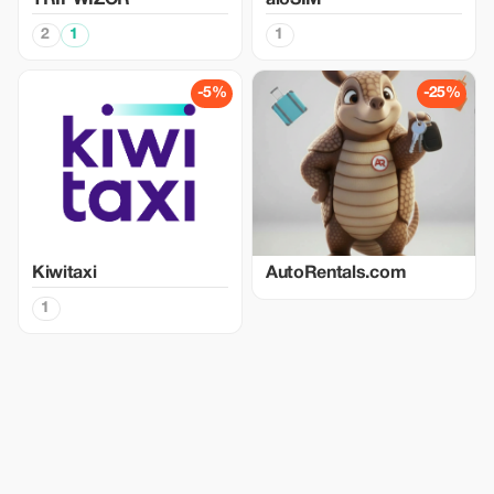
TRIPWIZOR
aloSIM
2
1
1
-5%
-25%
Kiwitaxi
AutoRentals.com
1