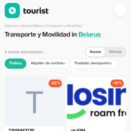
Transporte y Movilidad en Belarus — Tourist
Explorar y Ahorrar
›
Belarus
›
Transporte y Movilidad
Transporte y Movilidad in
Belarus
Socios
Ofertas
4 socios encontrados
Todos
Alquiler de coches
Traslado aeropuerto
4
1
1
-20%
-15%