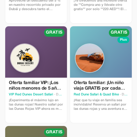
Aproveche un descuento del 5 %
¡Te ofrecemos una increíble oferta
en nuestro recorrido privado por
de **Compra uno y llévate otro
Dubái y descubra tanto el
gratis** por solo **220 AED**! El
patrimonio como las maravillas
doble de diversión, la mitad del
modernas.
costo. 🌊✨ Disfruta de los
toboganes icónicos y las playas
privadas de Atlantis Aquaventure
con **Global Travel And Tourism
GRATIS
GRATIS
Agency**. ¡Contáctanos hoy para
reservar tus entradas! 📞 +971 58
Plus
997 3604 📧 g
Oferta familiar VIP: ¡Los
Oferta familiar: ¡Un niño
niños menores de 5 años
viaja GRATIS por cada
viajan GRATIS!
adulto!
VIP Red Dunes Desert Safari
· Dubai
Red Dune Safari & Quad Bike
· Dubai
¡Experimenta el máximo lujo en
¡Haz que tu viaje en familia sea
las dunas rojas! Nuestro safari por
inolvidable! Reserva un safari por
las Dunas Rojas VIP ahora es más
las dunas rojas y una aventura en
familiar. Reserva tu aventura VIP
cuatrimoto para un adulto, ¡y un
hoy y trae a los más pequeños
niño (menores de 10 años) puede
(menores de 5 años) ¡totalmente
acompañarte GRATIS! La oferta
GRATIS!. Disfruta del mejor paseo
incluye paseos por las dunas,
en buggy, áreas privadas para
paseo en camello y cena. Perfecto
GRATIS
sentarse y una cena barbacoa de 5
para familias que buscan