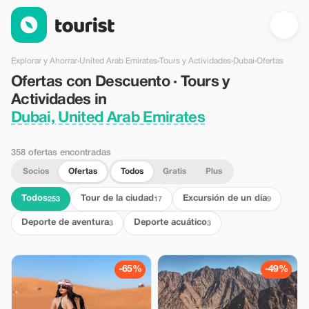
Ofertas con Descuento · Tours y Actividades in Dubai, United 
Explorar y Ahorrar
›
United Arab Emirates
›
Tours y Actividades
›
Dubai
›
Ofertas
Ofertas con Descuento · Tours y
Actividades in
Dubai, United Arab Emirates
358 ofertas encontradas
Socios
Ofertas
Todos
Gratis
Plus
Todos
Tour de la ciudad
Excursión de un día
253
17
9
Deporte de aventura
Deporte acuático
3
3
-65%
-49%