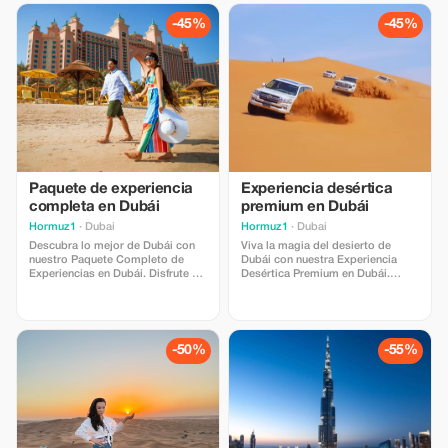
fotográfica profesional, transporte
árabe y aventuras inolvidables en
por el desierto y vistas al
el desierto. Incluye transporte
-45%
-45%
atardecer que te dejarán sin
cómodo y servicio profesional.
aliento. Perfecto para viajeros
Perfecto para familias, parejas y
individuales, parejas e influencers.
amantes de la aventura. Avance
Se requiere reserva previa.
Paquete de experiencia
Experiencia desértica
completa en Dubái
premium en Dubái
Hormuz1
· Dubai
Hormuz1
· Dubai
Descubra lo mejor de Dubái con
Viva la magia del desierto de
nuestro Paquete Completo de
Dubái con nuestra Experiencia
Experiencias en Dubái. Disfrute de
Desértica Premium en Dubái.
visitas icónicas a la ciudad,
Disfrute de emocionantes
atracciones impresionantes,
aventuras por las dunas, vistas
emocionantes aventuras en el
impresionantes al atardecer,
desierto y experiencias árabes
hospitalidad árabe y momentos
inolvidables. Incluye traslados
inolvidables en el desierto.
-50%
-55%
cómodos, servicio profesional y
Perfecto para familias, parejas y
actividades cuidadosamente
amantes de la aventura, con
seleccionadas para familias,
transporte cómodo y servicio
parejas...
profesional.