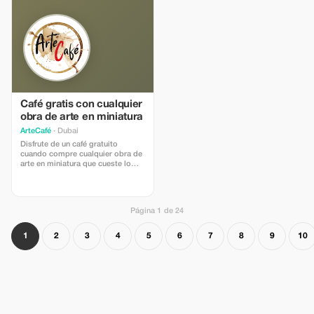
estrellas mientras tus hijos
aventuras y ahorros.
disfrutan de actividades
divertidas diseñadas solo para
ellos.
Café gratis con cualquier
obra de arte en miniatura
ArteCafé
· Dubai
Disfrute de un café gratuito
cuando compre cualquier obra de
arte en miniatura que cueste lo
mismo que una taza de café en
ArteCafé.
Página 1 de 24
1
2
3
4
5
6
7
8
9
10