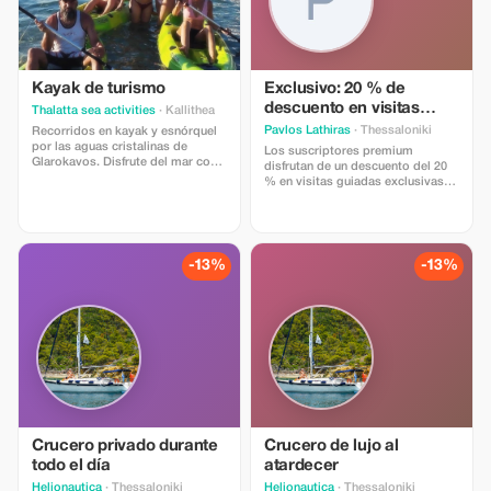
Kayak de turismo
Exclusivo: 20 % de
descuento en visitas
Thalatta sea activities
· Kallithea
guiadas premium a sitios
Pavlos Lathiras
· Thessaloniki
Recorridos en kayak y esnórquel
arqueológicos
por las aguas cristalinas de
Los suscriptores premium
Glarokavos. Disfrute del mar con
disfrutan de un descuento del 20
un guía profesional. Todo el
% en visitas guiadas exclusivas
equipo incluido. Oferta especial a
que profundizan en la arqueología
30 € por persona; cada cuarto
griega y mediterránea oriental con
participante va gratis.
Pavlos Lathiras.
-13%
-13%
Crucero privado durante
Crucero de lujo al
todo el día
atardecer
Helionautica
· Thessaloniki
Helionautica
· Thessaloniki