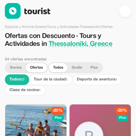
Ofertas con Descuento · Tours y Actividades in Thessaloniki, 
Explorar y Ahorrar
›
Greece
›
Tours y Actividades
›
Thessaloniki
›
Ofertas
Ofertas con Descuento · Tours y
Actividades in
Thessaloniki, Greece
54 ofertas encontradas
Socios
Ofertas
Todos
Gratis
Plus
Todos
Tour de la ciudad
Deporte de aventura
77
1
1
Clase de cocina
1
-20%
-20%
Plus
Plus