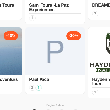
e Tours
Sami Tours -La Paz
DREAMB
Experiences
3
1
-10%
-20%
Adventurs
Paul Vaca
Hayden V
tours
2
1
1
Página 1 de 4