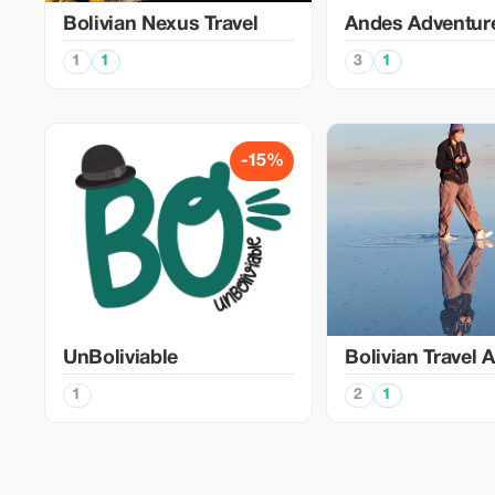
Bolivian Nexus Travel
Andes Adventur
1
1
3
1
-15%
UnBoliviable
Bolivian Travel 
1
2
1