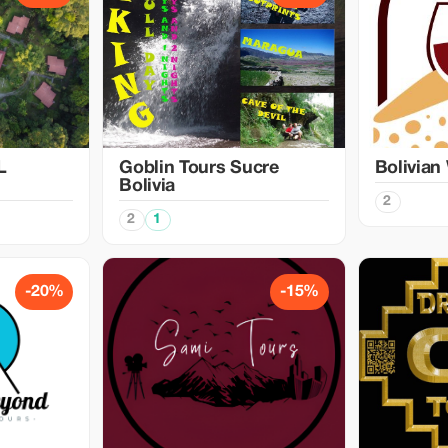
L
Goblin Tours Sucre
Bolivian
Bolivia
2
2
1
-20%
-15%