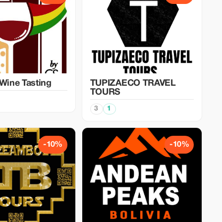
 Wine Tasting
TUPIZAECO TRAVEL
TOURS
3
1
-10%
-10%