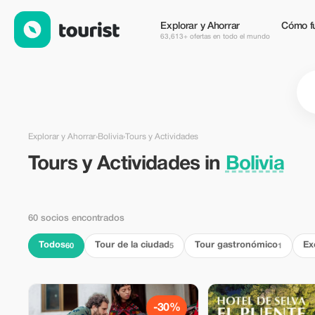
Tours y Actividades en Bolivia — Tourist
Explorar y Ahorrar
Cómo f
63,613+ ofertas en todo el mundo
Explorar y Ahorrar
›
Bolivia
›
Tours y Actividades
Tours y Actividades in
Bolivia
60 socios encontrados
Todos
Tour de la ciudad
Tour gastronómico
Ex
60
5
1
-30%