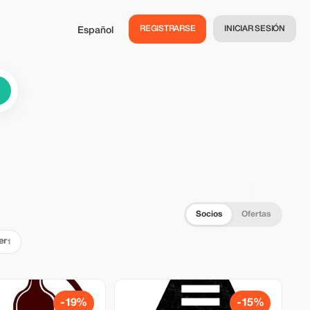
REGISTRARSE
INICIAR SESIÓN
Español
Socios
Ofertas
er
1
-19%
-15%