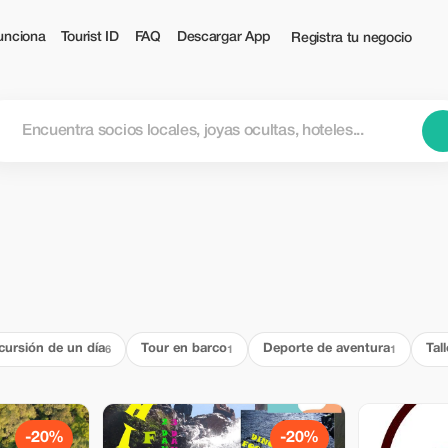
unciona
Tourist ID
FAQ
Descargar App
Registra tu negocio
cursión de un día
Tour en barco
Deporte de aventura
Tall
6
1
1
-20%
-20%