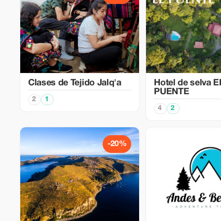
Clases de Tejido Jalq'a
Hotel de selva E
PUENTE
2
1
4
2
-20%