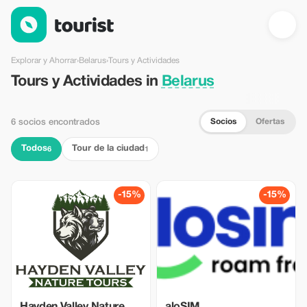
Tours y Actividades en Belarus — Tourist
Explorar y Ahorrar
›
Belarus
›
Tours y Actividades
Tours y Actividades in
Belarus
Socios
Ofertas
6 socios encontrados
Todos
Tour de la ciudad
6
1
-15%
-15%