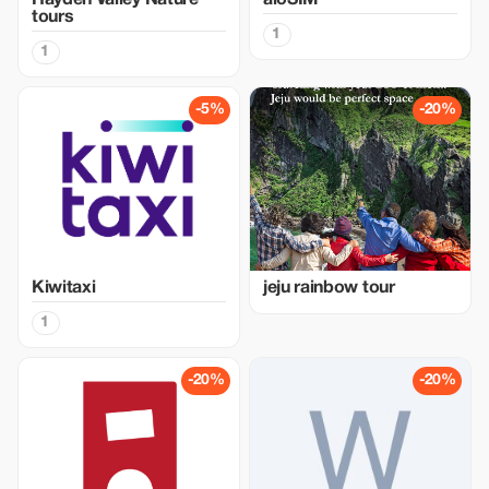
Hayden Valley Nature
aloSIM
tours
1
1
-5%
-20%
Kiwitaxi
jeju rainbow tour
1
-20%
-20%