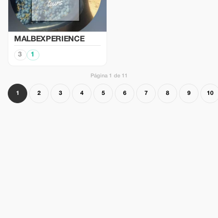
MALBEXPERIENCE
3
1
Página 1 de 11
1
2
3
4
5
6
7
8
9
10