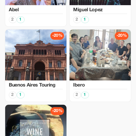
Abel
Miguel Lopez
2
1
2
1
-20%
-20%
Buenos Aires Touring
Ibero
2
1
2
1
-20%