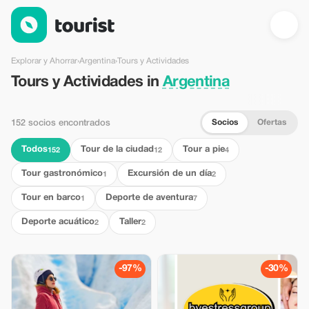
Tours y Actividades en Argentina — Tourist
Explorar y Ahorrar
›
Argentina
›
Tours y Actividades
Tours y Actividades in
Argentina
Socios
Ofertas
152 socios encontrados
Todos
Tour de la ciudad
Tour a pie
152
12
4
Tour gastronómico
Excursión de un día
1
2
Tour en barco
Deporte de aventura
1
7
Deporte acuático
Taller
2
2
-97%
-30%