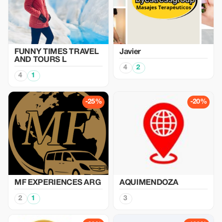
FUNNY TIMES TRAVEL
Javier
AND TOURS L
4
2
4
1
-25%
-20%
MF EXPERIENCES ARG
AQUIMENDOZA
2
1
3