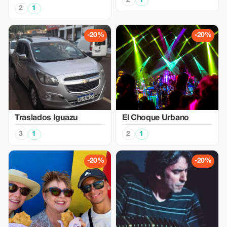
2
1
2
1
-20%
-20%
Traslados Iguazu
El Choque Urbano
3
1
2
1
-20%
-20%