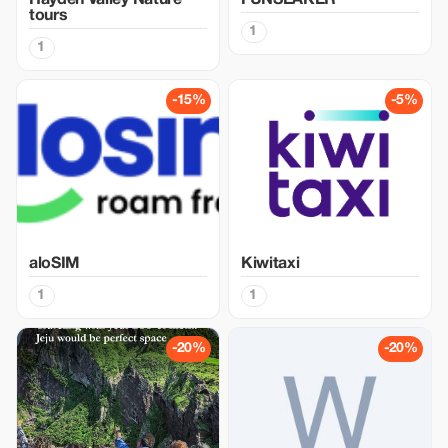
Hayden Valley Nature
FUNSEAKER
tours
1
1
-15%
-5%
aloSIM
Kiwitaxi
1
1
-20%
-20%