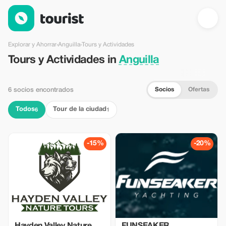
Tours y Actividades en Anguilla — Tourist
Explorar y Ahorrar
›
Anguilla
›
Tours y Actividades
Tours y Actividades in
Anguilla
Socios
Ofertas
6 socios encontrados
Todos
Tour de la ciudad
6
1
-15%
-20%