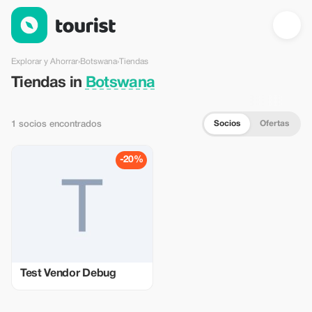
Tiendas en Botswana — Tourist
Explorar y Ahorrar
›
Botswana
›
Tiendas
Tiendas in
Botswana
Socios
Ofertas
1 socios encontrados
-20%
Test Vendor Debug