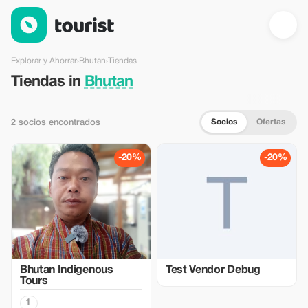
Tiendas en Bhutan — Tourist
Explorar y Ahorrar
›
Bhutan
›
Tiendas
Tiendas in
Bhutan
Socios
Ofertas
2 socios encontrados
-20%
-20%
Bhutan Indigenous
Test Vendor Debug
Tours
1