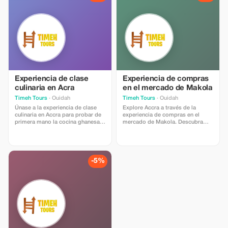
impresionantes en la Región
detrás de los platos favoritos de
Oriental.
Ghana.
Experiencia de clase
Experiencia de compras
culinaria en Acra
en el mercado de Makola
Timeh Tours
· Ouidah
Timeh Tours
· Ouidah
Únase a la experiencia de clase
Explore Accra a través de la
culinaria en Accra para probar de
experiencia de compras en el
primera mano la cocina ghanesa.
mercado de Makola. Descubra
Cocine platos tradicionales con
telas vibrantes, joyas, especias y
un chef local utilizando
productos frescos en este
ingredientes frescos, aprenda las
bullicioso centro comercial.
historias detrás de cada receta y
Disfrute del ambiente animado,
disfrute de una divertida mezcla
practique las negociaciones y
-5%
de comida, cultura y comunidad
sumérjase en la cultura local; una
en Accra.
experiencia urbana auténtica e
inolvidable.