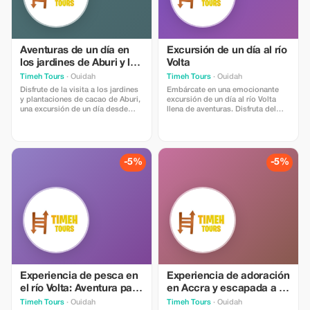
Aventuras de un día en
Excursión de un día al río
los jardines de Aburi y la
Volta
plantación de cacao
Timeh Tours
· Ouidah
Timeh Tours
· Ouidah
Disfrute de la visita a los jardines
Embárcate en una emocionante
y plantaciones de cacao de Aburi,
excursión de un día al río Volta
una excursión de un día desde
llena de aventuras. Disfruta del
Accra. Explore el Jardín Botánico
senderismo, el descenso en
de Aburi con árboles históricos y
rappel, el paintball y el kayak
vida silvestre, luego visite la
cerca de una isla pintoresca.
plantación de cacao Tetteh
Perfecto para los amantes de la
Quarshie para aprender sobre la
adrenalina o aquellos que buscan
-5%
-5%
herencia del cacao en Ghana; una
relajarse, este viaje ofrece una
mezcla inolvidable de naturaleza,
gran mezcla de acción y
cultura y educación.
hermosos paisajes.
Experiencia de pesca en
Experiencia de adoración
el río Volta: Aventura para
en Accra y escapada a la
un día completo
playa
Timeh Tours
· Ouidah
Timeh Tours
· Ouidah