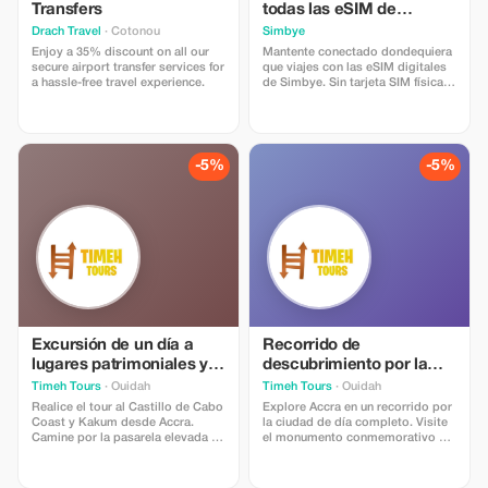
Transfers
todas las eSIM de
Simbye
Drach Travel
· Cotonou
Simbye
Enjoy a 35% discount on all our
Mantente conectado dondequiera
secure airport transfer services for
que viajes con las eSIM digitales
a hassle-free travel experience.
de Simbye. Sin tarjeta SIM física ni
cargos por roaming: solo acceso
instantáneo a internet en más de
150 países. Obtén un 20% de
descuento en todos los planes de
datos de eSIM al usar el código
-5%
-5%
TOUR20 al finalizar la compra o a
través del enlace directo. Los
viajeros adoran Simbye por su
fácil configuración, conexión
rápida y cobertura global
asequible.
Excursión de un día a
Recorrido de
lugares patrimoniales y
descubrimiento por la
naturales: Castillo de
ciudad de Accra
Timeh Tours
· Ouidah
Timeh Tours
· Ouidah
Cabo Coast y Parque
Realice el tour al Castillo de Cabo
Explore Accra en un recorrido por
Nacional Kakum Regreso
Coast y Kakum desde Accra.
la ciudad de día completo. Visite
Camine por la pasarela elevada en
el monumento conmemorativo de
al hogar
el Parque Nacional Kakum, luego
Kwame Nkrumah, la Plaza Estrella
explore el castillo de Cabo Coast,
Negra, el faro de Jamestown, el
el castillo de Elmina y el Fuerte
castillo de Osu y el mercado de