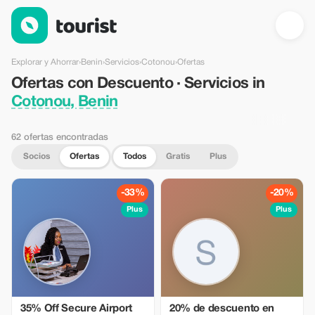
Ofertas con Descuento · Servicios in Cotonou, Benin — Tourist
Explorar y Ahorrar
›
Benin
›
Servicios
›
Cotonou
›
Ofertas
Ofertas con Descuento · Servicios in
Cotonou, Benin
62 ofertas encontradas
Socios
Ofertas
Todos
Gratis
Plus
-33%
-20%
Plus
Plus
35% Off Secure Airport
20% de descuento en