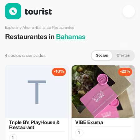
Restaurantes en Bahamas — Tourist
Explorar y Ahorrar
›
Bahamas
›
Restaurantes
Restaurantes in
Bahamas
Socios
Ofertas
4 socios encontrados
-10%
-20%
Triple B’s PlayHouse &
VIBE Exuma
Restaurant
1
1