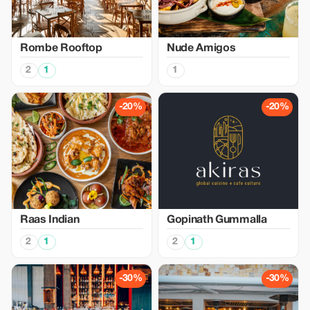
Rombe Rooftop
Nude Amigos
2
1
1
-20%
-20%
Raas Indian
Gopinath Gummalla
2
1
2
1
-30%
-30%