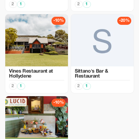
2
1
2
1
-10%
-20%
Vines Restaurant at
Sittano's Bar &
Hollydene
Restaurant
2
1
2
1
-10%