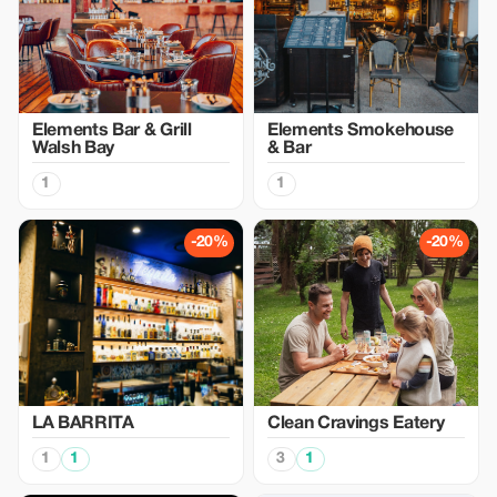
Elements Bar & Grill
Elements Smokehouse
Walsh Bay
& Bar
1
1
-20%
-20%
LA BARRITA
Clean Cravings Eatery
1
1
3
1