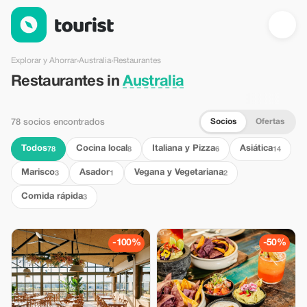
Restaurantes en Australia — Tourist
Explorar y Ahorrar
›
Australia
›
Restaurantes
Restaurantes in
Australia
Socios
Ofertas
78 socios encontrados
Todos
Cocina local
Italiana y Pizza
Asiática
78
8
6
14
Marisco
Asador
Vegana y Vegetariana
3
1
2
Comida rápida
3
-100%
-50%