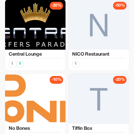
-20%
-50%
Central Lounge
NICO Restaurant
1
1
1
-10%
-20%
No Bones
Tiffin Box