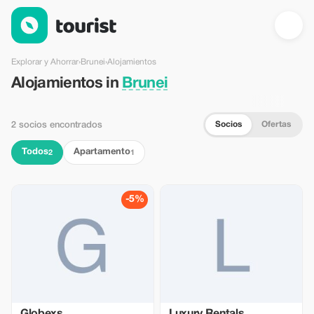
Alojamientos en Brunei — Tourist
Explorar y Ahorrar
›
Brunei
›
Alojamientos
Alojamientos in
Brunei
Socios
Ofertas
2 socios encontrados
Todos
Apartamento
2
1
-5%