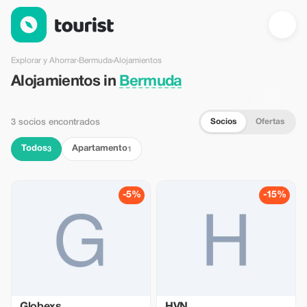
Alojamientos en Bermuda — Tourist
Explorar y Ahorrar
›
Bermuda
›
Alojamientos
Alojamientos in
Bermuda
Socios
Ofertas
3 socios encontrados
Todos
Apartamento
3
1
-5%
-15%