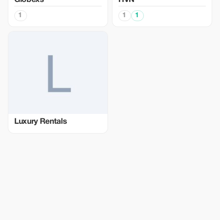
Globexs
HVN
1
1
1
Luxury Rentals