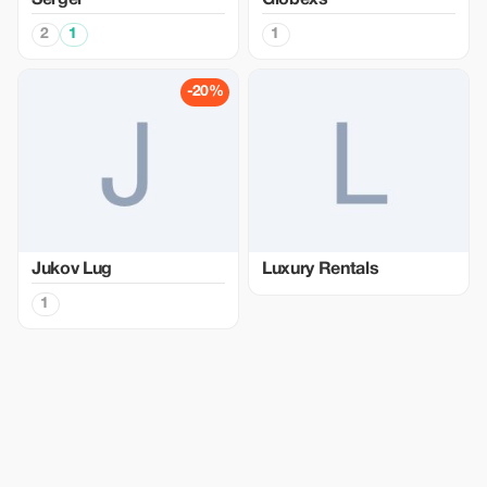
Sergei
Globexs
2
1
1
-20%
Jukov Lug
Luxury Rentals
1