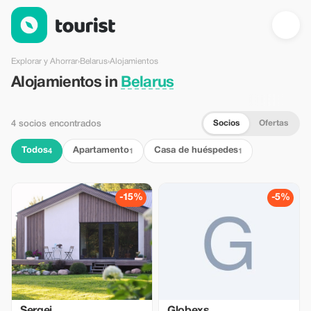
Alojamientos en Belarus — Tourist
Explorar y Ahorrar
›
Belarus
›
Alojamientos
Alojamientos in
Belarus
Socios
Ofertas
4 socios encontrados
Todos
Apartamento
Casa de huéspedes
4
1
1
-15%
-5%