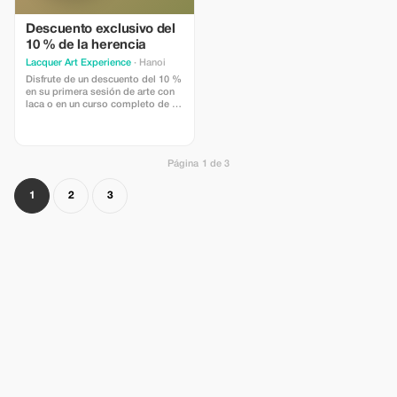
Descuento exclusivo del
10 % de la herencia
Lacquer Art Experience
· Hanoi
Disfrute de un descuento del 10 %
en su primera sesión de arte con
laca o en un curso completo de 5
ó 10 clases. Esta oferta incluye
todos los materiales
profesionales, incluyendo hoja de
oro auténtica y laca, bajo la guía
Página 1 de 3
experta de nuestros maestros. A
los turistas les encantará porque
ofrece una conexión rara y
1
2
3
auténtica con la cultura vietnamita
y la oportunidad de crear un
recuerdo único hecho a mano en
un hermoso entorno de estudio.