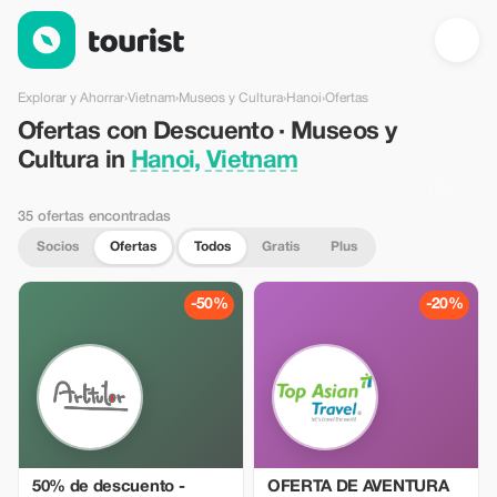
Ofertas con Descuento · Museos y Cultura in Hanoi, Vietnam —
Explorar y Ahorrar
›
Vietnam
›
Museos y Cultura
›
Hanoi
›
Ofertas
Ofertas con Descuento · Museos y
Cultura in
Hanoi, Vietnam
35 ofertas encontradas
Socios
Ofertas
Todos
Gratis
Plus
-50%
-20%
50% de descuento -
OFERTA DE AVENTURA