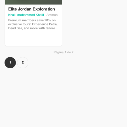
Elite Jordan Exploration
Khalil mohammed Khalil
· Amman
Premium members save 20% on
exclusive tours! Experience Petra,
Dead Sea, and more with tailored
itineraries and VIP service.
Página 1 de 2
1
2