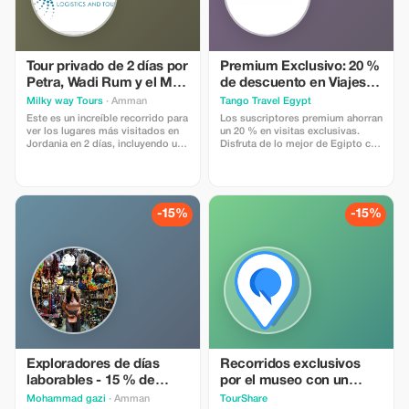
diversión apta para toda la
monumentos. Por qué les encanta
familia, todo planificado para un
a los turistas: Una mezcla perfecta
viaje inolvidable sin estrés.
de cultura, aventura, relajación y
experiencias aptas para toda la
familia en uno solo.
Tour privado de 2 días por
Premium Exclusivo: 20 %
Petra, Wadi Rum y el Mar
de descuento en Viajes
Muerto
Ultimos.
Milky way Tours
· Amman
Tango Travel Egypt
Este es un increíble recorrido para
Los suscriptores premium ahorran
ver los lugares más visitados en
un 20 % en visitas exclusivas.
Jordania en 2 días, incluyendo un
Disfruta de lo mejor de Egipto con
guía privado en Petra y Wadi Rum,
lujo y ahorro sin igual.
transporte privado, alojamiento
en el mejor campamento de Wadi
Rum, con cena y desayuno
incluidos, así como todas las
-15%
-15%
entradas. Con uso diario y
almuerzo en un complejo de 5
estrellas en el Mar Muerto
Comidas adicionales, recuerdos y
gastos personales no incluidos
Exploradores de días
Recorridos exclusivos
laborables - 15 % de
por el museo con un
descuento
descuento del 15 %
Mohammad gazi
· Amman
TourShare