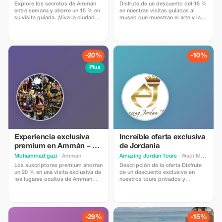
Explore los secretos de Ammán
Disfrute de un descuento del 15 %
entre semana y ahorre un 15 % en
en nuestras visitas guiadas al
su visita guiada. ¡Viva la ciudad
museo que muestran el arte y la
como uno más!
historia locales.
-20%
-10%
Plus
Experiencia exclusiva
Increíble oferta exclusiva
premium en Ammán – 20
de Jordania
% de descuento
Mohammad gazi
· Amman
Amazing Jordan Tours
· Wadi Musa
Los suscriptores premium ahorran
Descripción de la oferta Disfrute
un 20 % en una visita exclusiva de
de un descuento exclusivo en
los lugares ocultos de Ammán
nuestros tours privados y
con Mohammad Gazi. ¡Sumérgete
servicios de viaje por Jordania.
más profundamente en las
Esta oferta especial incluye
maravillas de la ciudad!
itinerarios personalizados,
transporte cómodo,
conductores/guías profesionales
-29%
-15%
que hablan inglés y alojamientos