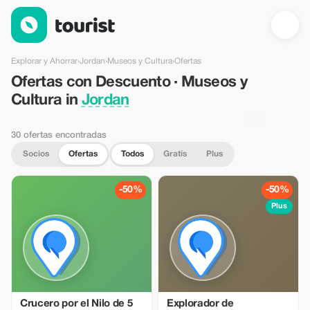
Ofertas con Descuento · Museos y Cultura in Jordan — Tourist
Explorar y Ahorrar
›
Jordan
›
Museos y Cultura
›
Ofertas
Ofertas con Descuento · Museos y
Cultura in
Jordan
30 ofertas encontradas
Socios
Ofertas
Todos
Gratis
Plus
-50%
-50%
Plus
Crucero por el Nilo de 5
Explorador de