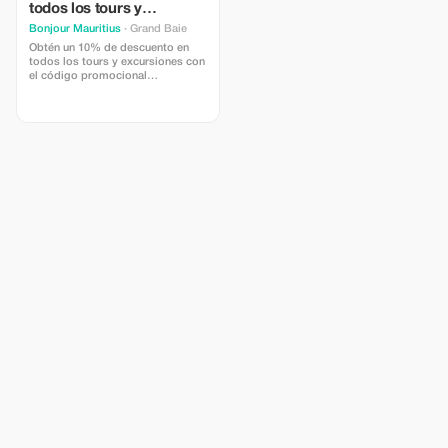
todos los tours y
excursiones
Bonjour Mauritius
· Grand Baie
Obtén un 10% de descuento en
todos los tours y excursiones con
el código promocional
BONZOUR10. Para canjear la
oferta, simplemente haz clic en
"Reservar ahora" para la
excursión que deseas reservar e
introduce el código en la parte
inferior izquierda de la ventana
emergente.