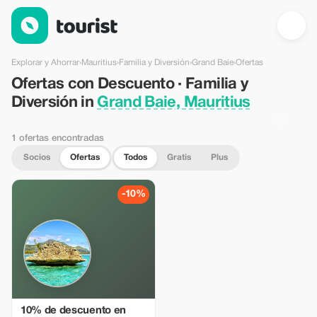
Ofertas con Descuento · Familia y Diversión in Grand Baie, Mau
Explorar y Ahorrar
›
Mauritius
›
Familia y Diversión
›
Grand Baie
›
Ofertas
Ofertas con Descuento · Familia y
Diversión in
Grand Baie, Mauritius
1 ofertas encontradas
Socios
Ofertas
Todos
Gratis
Plus
-10%
10% de descuento en