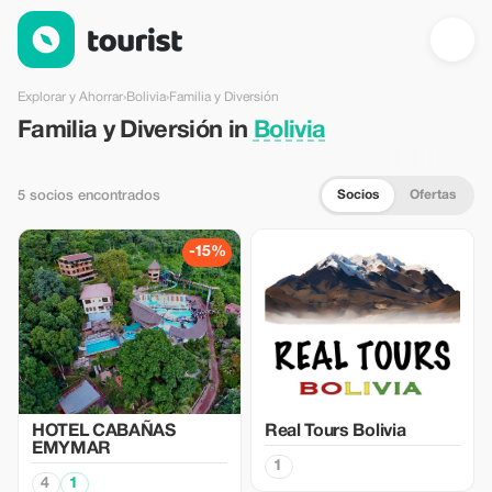
Familia y Diversión en Bolivia — Tourist
Explorar y Ahorrar
›
Bolivia
›
Familia y Diversión
Familia y Diversión in
Bolivia
Socios
Ofertas
5 socios encontrados
-15%
HOTEL CABAÑAS
Real Tours Bolivia
EMYMAR
1
4
1