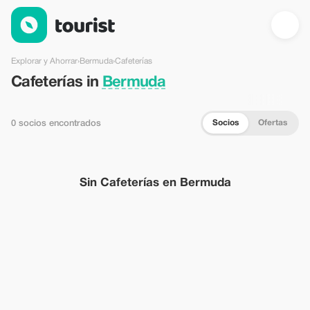
Cafeterías en Bermuda — Tourist
Explorar y Ahorrar
›
Bermuda
›
Cafeterías
Cafeterías in
Bermuda
Socios
Ofertas
0 socios encontrados
Sin Cafeterías en Bermuda