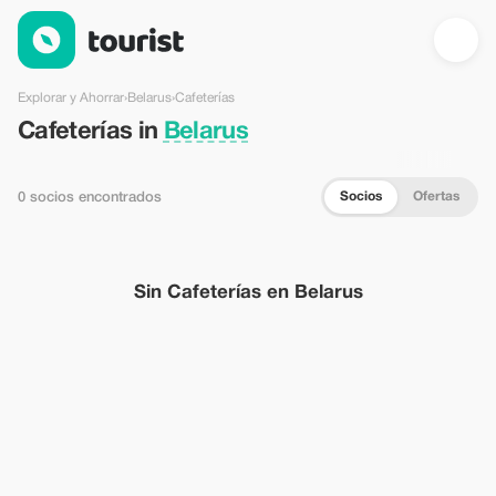
Cafeterías en Belarus — Tourist
Explorar y Ahorrar
›
Belarus
›
Cafeterías
Cafeterías in
Belarus
Socios
Ofertas
0 socios encontrados
Sin Cafeterías en Belarus