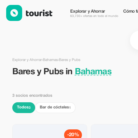
Bares y Pubs en Bahamas — Tourist
Explorar y Ahorrar
Cómo f
63,730+ ofertas en todo el mundo
Explorar y Ahorrar
›
Bahamas
›
Bares y Pubs
Bares y Pubs in
Bahamas
3 socios encontrados
Todos
Bar de cócteles
3
1
-20%